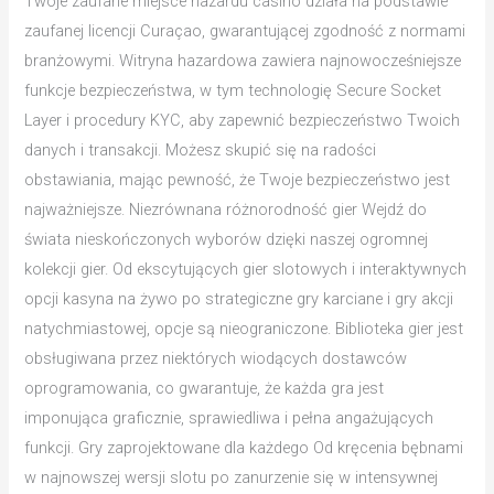
Twoje zaufane miejsce hazardu casino działa na podstawie
zaufanej licencji Curaçao, gwarantującej zgodność z normami
branżowymi. Witryna hazardowa zawiera najnowocześniejsze
funkcje bezpieczeństwa, w tym technologię Secure Socket
Layer i procedury KYC, aby zapewnić bezpieczeństwo Twoich
danych i transakcji. Możesz skupić się na radości
obstawiania, mając pewność, że Twoje bezpieczeństwo jest
najważniejsze. Niezrównana różnorodność gier Wejdź do
świata nieskończonych wyborów dzięki naszej ogromnej
kolekcji gier. Od ekscytujących gier slotowych i interaktywnych
opcji kasyna na żywo po strategiczne gry karciane i gry akcji
natychmiastowej, opcje są nieograniczone. Biblioteka gier jest
obsługiwana przez niektórych wiodących dostawców
oprogramowania, co gwarantuje, że każda gra jest
imponująca graficznie, sprawiedliwa i pełna angażujących
funkcji. Gry zaprojektowane dla każdego Od kręcenia bębnami
w najnowszej wersji slotu po zanurzenie się w intensywnej