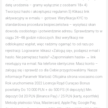
datę urodzenia – gramy wyłącznie z osobami 18+.4)
Tworzysz hasło i akceptujesz regulamin.5) Klikasz link
aktywacyjny w e-mailu – gotowe. Weryfikacja KYC to
standardowa procedura bezpieczeństwa – wysyłasz skan
dowodu osobistego i potwierdzenie adresu. Sprawdzamy to w
ciągu 24–48 godzin roboczych. Bez weryfikacji nie
odblokujesz wypłat, więc radzimy ogarnąć to od razu po
rejestracji. Logowanie: klikasz «Zaloguj się», podajesz e-mail i
hasło. Nie pamiętasz hasła? «Zapomniałem hasła» → link
resetujący na e-mail. Na telefonie identycznie. Masz konto –
zaloguj się i sprawdź co dla Ciebie przygotowaliśmy. Nasze
informacje Parametr Wartość Oficjalna strona voxcasino.com
Rok uruchomienia 2022 Licencja Rząd Curaçao Bonus
powitalny Do 10 000 PLN + do 500 FS (4 depozyty) Min.
depozyt Od 20 PLN (Binance Pay) / 25 PLN (karty, e-portfele)
Metody płatności Visa, Mastercard, Apple Pay, Google Pay,