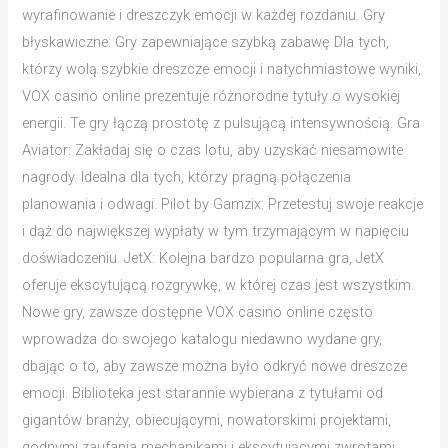
wyrafinowanie i dreszczyk emocji w każdej rozdaniu. Gry
błyskawiczne: Gry zapewniające szybką zabawę Dla tych,
którzy wolą szybkie dreszcze emocji i natychmiastowe wyniki,
VOX casino online prezentuje różnorodne tytuły o wysokiej
energii. Te gry łączą prostotę z pulsującą intensywnością. Gra
Aviator: Zakładaj się o czas lotu, aby uzyskać niesamowite
nagrody. Idealna dla tych, którzy pragną połączenia
planowania i odwagi. Pilot by Gamzix: Przetestuj swoje reakcje
i dąż do największej wypłaty w tym trzymającym w napięciu
doświadczeniu. JetX: Kolejna bardzo popularna gra, JetX
oferuje ekscytującą rozgrywkę, w której czas jest wszystkim.
Nowe gry, zawsze dostępne VOX casino online często
wprowadza do swojego katalogu niedawno wydane gry,
dbając o to, aby zawsze można było odkryć nowe dreszcze
emocji. Biblioteka jest starannie wybierana z tytułami od
gigantów branży, obiecującymi, nowatorskimi projektami,
godnymi zaufania mechanikami i ekscytującymi zwrotami