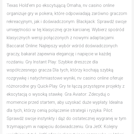
Texas Hold’em po ekscytującą Omaha, nv casino online
organizuje gry w pokera, które odpowiadają zarówno graczom
rekreacyjnym, jak i doświadczonym. Blackjack: Sprawdź swoje
umiejętności w tej klasycznej grze karcianej. Wybierz spośród
klasycznych wersji połączonych z nowymi adaptacjami.
Baccarat Online: Najlepszy wybór wśród doświadczonych
graczy, bakarat zapewnia elegancję i napięcie w każdej
rozdaniu. Gry Instant Play: Szybkie dreszcze dla
współczesnego gracza Dla tych, którzy kochają szybką
rozgrywkę i natychmiastowe wyniki, nv casino online oferuje
różnorodne gry Quick-Play. Gry te łączą przystępne projekty z
ekscytacją o wysoką stawkę. Gra Aviator: Zdecyduj o
momencie przed startem, aby uzyskać duże wypłaty. Idealna
dla tych, którzy cenią połączenie strategii i ryzyka. Pilot:
Sprawdź swoje instynkty i dąż do ostatecznej wygranej w tym
trzymającym w napięciu doświadczeniu. Gra JetX: Kolejny