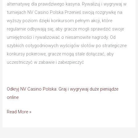
alternatywę dla prawdziwego kasyna. Rywalizuj i wygrywaj w
turniejach NV Casino Polska Przenieś swoją rozgrywkę na
wyższy poziom dzięki konkursom pełnym akcji, które
regularnie odbywają się, aby gracze mogli sprawdzić swoje
umiejętności i rywalizować o niesamowite nagrody. Od
szybkich cotygodniowych wyścigów slotów po strategiczne
konkursy pokerowe, gracze mogą stale dołączać, aby
uczestniczyć w zabawie i zabezpieczyć
Odkryj NV Casino Polska: Graj i wygrywaj duże pieniądze
online
Read More »