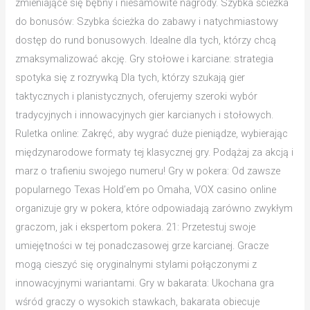
zmieniające się bębny i niesamowite nagrody. Szybka ścieżka
do bonusów: Szybka ścieżka do zabawy i natychmiastowy
dostęp do rund bonusowych. Idealne dla tych, którzy chcą
zmaksymalizować akcję. Gry stołowe i karciane: strategia
spotyka się z rozrywką Dla tych, którzy szukają gier
taktycznych i planistycznych, oferujemy szeroki wybór
tradycyjnych i innowacyjnych gier karcianych i stołowych.
Ruletka online: Zakręć, aby wygrać duże pieniądze, wybierając
międzynarodowe formaty tej klasycznej gry. Podążaj za akcją i
marz o trafieniu swojego numeru! Gry w pokera: Od zawsze
popularnego Texas Hold’em po Omaha, VOX casino online
organizuje gry w pokera, które odpowiadają zarówno zwykłym
graczom, jak i ekspertom pokera. 21: Przetestuj swoje
umiejętności w tej ponadczasowej grze karcianej. Gracze
mogą cieszyć się oryginalnymi stylami połączonymi z
innowacyjnymi wariantami. Gry w bakarata: Ukochana gra
wśród graczy o wysokich stawkach, bakarata obiecuje