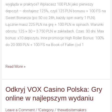
wygląda w praktyce? Wpłacasz 100 PLN jako pierwszy
depozyt – dostajesz 125%, czyli 125 PLN bonusu + 100 FS na
Sweet Bonanza (po 50 co 24h, każdy spin warty 1 PLN).
Łącznie masz 225 PLN na grę + 100 PLN w spinach. Warunki
obrotu: 125 × 30 = 3 750 PLN w zakładach. Czas: 30 dni. Max
bonus: x10 depozytu. Inne promocje High Roller Bonus: 100%
do 20 000 PLN + 100 FS na Book of Fallen (od 1
Read More »
Odkryj VOX Casino Polska: Gry
online w najlepszym wydaniu
Leave a Comment
/
!Category
/
thewebsitemakers