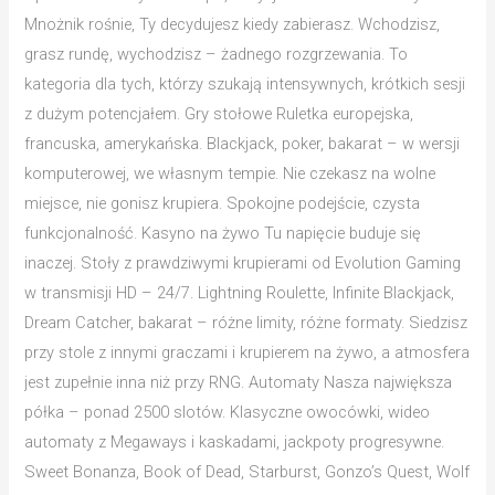
Mnożnik rośnie, Ty decydujesz kiedy zabierasz. Wchodzisz,
grasz rundę, wychodzisz – żadnego rozgrzewania. To
kategoria dla tych, którzy szukają intensywnych, krótkich sesji
z dużym potencjałem. Gry stołowe Ruletka europejska,
francuska, amerykańska. Blackjack, poker, bakarat – w wersji
komputerowej, we własnym tempie. Nie czekasz na wolne
miejsce, nie gonisz krupiera. Spokojne podejście, czysta
funkcjonalność. Kasyno na żywo Tu napięcie buduje się
inaczej. Stoły z prawdziwymi krupierami od Evolution Gaming
w transmisji HD – 24/7. Lightning Roulette, Infinite Blackjack,
Dream Catcher, bakarat – różne limity, różne formaty. Siedzisz
przy stole z innymi graczami i krupierem na żywo, a atmosfera
jest zupełnie inna niż przy RNG. Automaty Nasza największa
półka – ponad 2500 slotów. Klasyczne owocówki, wideo
automaty z Megaways i kaskadami, jackpoty progresywne.
Sweet Bonanza, Book of Dead, Starburst, Gonzo’s Quest, Wolf