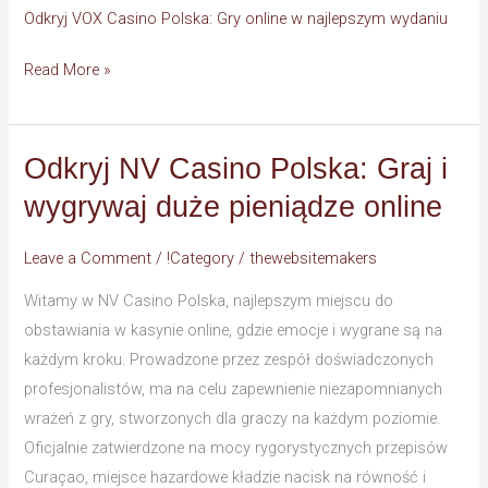
Odkryj VOX Casino Polska: Gry online w najlepszym wydaniu
Read More »
Odkryj NV Casino Polska: Graj i
wygrywaj duże pieniądze online
Leave a Comment
/
!Category
/
thewebsitemakers
Witamy w NV Casino Polska, najlepszym miejscu do
obstawiania w kasynie online, gdzie emocje i wygrane są na
każdym kroku. Prowadzone przez zespół doświadczonych
profesjonalistów, ma na celu zapewnienie niezapomnianych
wrażeń z gry, stworzonych dla graczy na każdym poziomie.
Oficjalnie zatwierdzone na mocy rygorystycznych przepisów
Curaçao, miejsce hazardowe kładzie nacisk na równość i