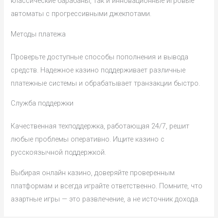
классические барабаны, так и инновационные игровые
автоматы с прогрессивными джекпотами.
Методы платежа
Проверьте доступные способы пополнения и вывода
средств. Надежное казино поддерживает различные
платежные системы и обрабатывает транзакции быстро.
Служба поддержки
Качественная техподдержка, работающая 24/7, решит
любые проблемы оперативно. Ищите казино с
русскоязычной поддержкой.
Выбирая онлайн казино, доверяйте проверенным
платформам и всегда играйте ответственно. Помните, что
азартные игры — это развлечение, а не источник дохода.