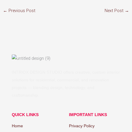
←
Previous Post
Next Post
→
INTRIOX DESIGN STUDIO offers creative, custom interior
solutions for residential, commercial, and renovation
projects — blending design, technology, and
craftsmanship.
QUICK LINKS
IMPORTANT LINKS
Home
Privacy Policy