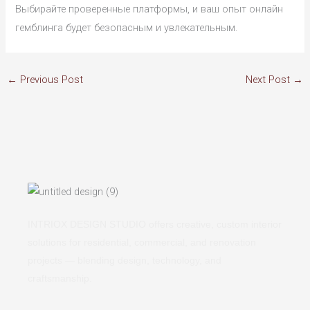
Выбирайте проверенные платформы, и ваш опыт онлайн
гемблинга будет безопасным и увлекательным.
←
Previous Post
Next Post
→
INTRIOX DESIGN STUDIO offers creative, custom interior
solutions for residential, commercial, and renovation
projects — blending design, technology, and
craftsmanship.