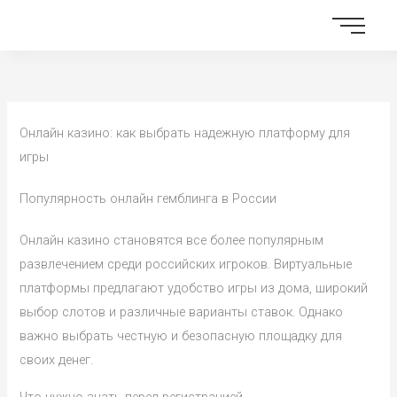
Skip
to
content
Онлайн казино: как выбрать надежную платформу для
игры
Популярность онлайн гемблинга в России
Онлайн казино становятся все более популярным
развлечением среди российских игроков. Виртуальные
платформы предлагают удобство игры из дома, широкий
выбор слотов и различные варианты ставок. Однако
важно выбрать честную и безопасную площадку для
своих денег.
Что нужно знать перед регистрацией