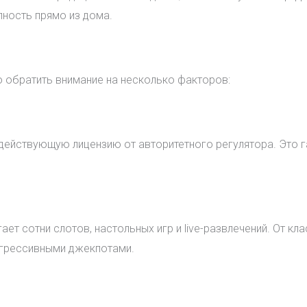
пность прямо из дома.
 обратить внимание на несколько факторов:
ействующую лицензию от авторитетного регулятора. Это га
ет сотни слотов, настольных игр и live-развлечений. От кл
грессивными джекпотами.