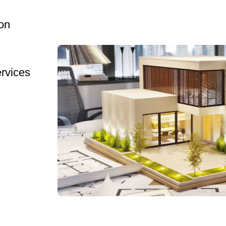
on
rvices