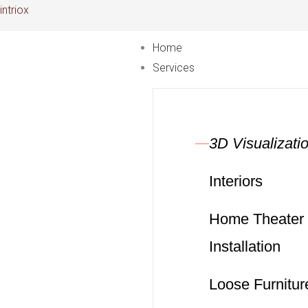
Skip
intriox
to
Home
content
Services
3D Visualizati
Interiors
Home Theater
Installation
Loose Furnitur