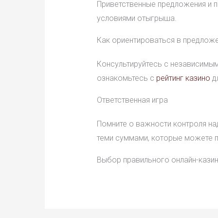
Приветственные предложения и п
условиями отыгрыша.
Как ориентироваться в предлож
Консультируйтесь с независимым
ознакомьтесь с
рейтинг казино
д
Ответственная игра
Помните о важности контроля над
теми суммами, которые можете п
Выбор правильного онлайн-казин