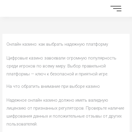
Skip
to
content
Онлайн казино: как выбрать надежную платформу
Цифровые казино завоевали огромную популярность
среди игроков по всему миру. Выбор правильной
платформы — ключ к безопасной и приятной игре.
На что обратить внимание при выборе казино
Надежное онлайн казино должно иметь валидную
лицензию от признанных регуляторов. Проверьте наличие
шифрования данных и положительные отзывы от других
пользователей.