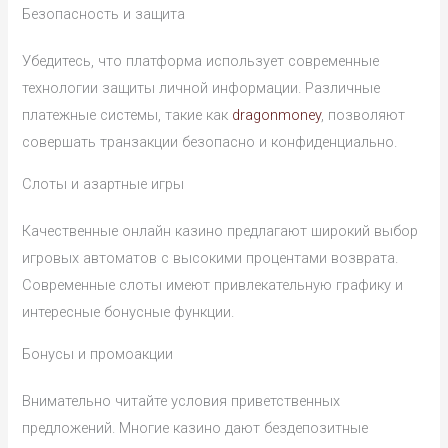
Безопасность и защита
Убедитесь, что платформа использует современные
технологии защиты личной информации. Различные
платежные системы, такие как
dragonmoney
, позволяют
совершать транзакции безопасно и конфиденциально.
Слоты и азартные игры
Качественные онлайн казино предлагают широкий выбор
игровых автоматов с высокими процентами возврата.
Современные слоты имеют привлекательную графику и
интересные бонусные функции.
Бонусы и промоакции
Внимательно читайте условия приветственных
предложений. Многие казино дают бездепозитные