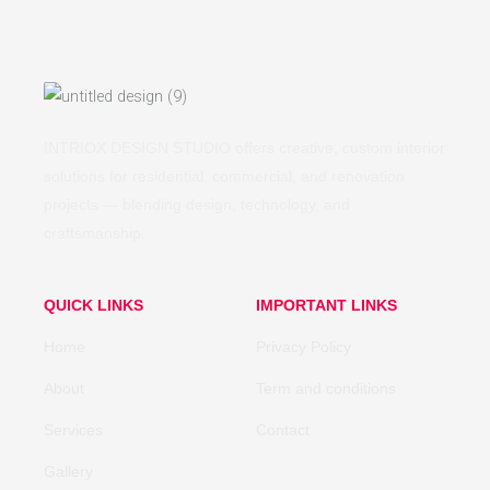
INTRIOX DESIGN STUDIO offers creative, custom interior
solutions for residential, commercial, and renovation
projects — blending design, technology, and
craftsmanship.
QUICK LINKS
IMPORTANT LINKS
Home
Privacy Policy
About
Term and conditions
Services
Contact
Gallery