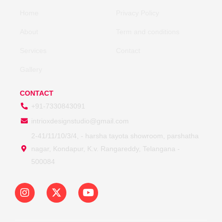
Home
Privacy Policy
About
Term and conditions
Services
Contact
Gallery
CONTACT
+91-7330843091
intrioxdesignstudio@gmail.com
2-41/11/10/3/4, - harsha tayota showroom, parshatha
nagar, Kondapur, K.v. Rangareddy, Telangana -
500084
I
X
Y
n
-
o
s
t
u
t
w
t