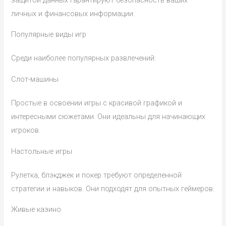
личных и финансовых информации.
Популярные виды игр
Среди наиболее популярных развлечений:
Слот-машины
Простые в освоении игры с красивой графикой и
интересными сюжетами. Они идеальны для начинающих
игроков.
Настольные игры
Рулетка, блэкджек и покер требуют определенной
стратегии и навыков. Они подходят для опытных геймеров.
Живые казино