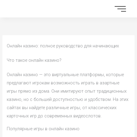
Skip
to
content
Онлайн казино: полное руководство для начинающих
Что такое онлайн казино?
Онлайн казино — это виртуальные платформы, которые
предлагают игрокам возможность играть в азартные
игры прямо из дома. Они имитируют опыт традиционных
казино, но с большей доступностью и удобством. На этих
сайтах вы найдете различные игры, от классических
карточных игр до современных видеослотов.
Популярные игры в онлайн казино