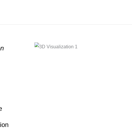
on
e
ion