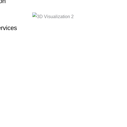
on
rvices