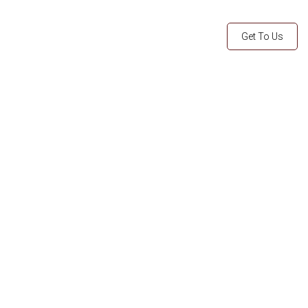
Get To Us