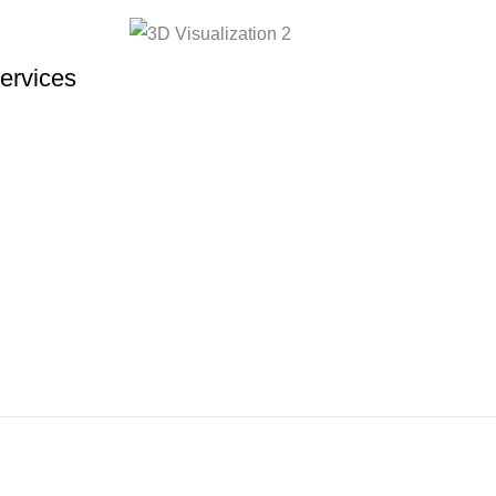
ervices