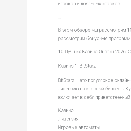
игроков и лояльных игроков.
…
В этом обзоре мы рассмотрим 10
рассмотрим бонусные программы 
10 Лучших Казино Онлайн 2026: 
Казино 1: BitStarz
BitStarz – это популярное онлай
лицензию на игорный бизнес в Ку
включает в себя приветственный 
Казино
Лицензия
Игровые автоматы