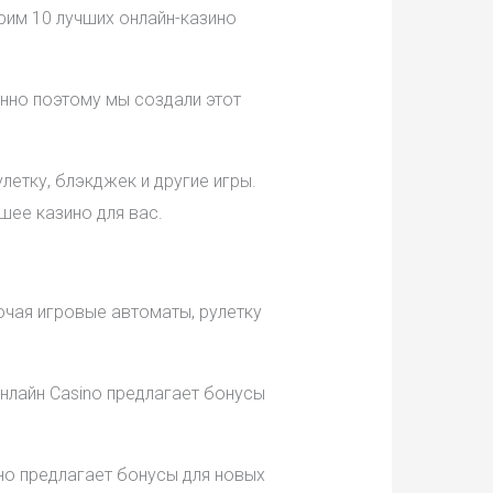
рим 10 лучших онлайн-казино
енно поэтому мы создали этот
летку, блэкджек и другие игры.
шее казино для вас.
лючая игровые автоматы, рулетку
Онлайн Casino предлагает бонусы
ино предлагает бонусы для новых