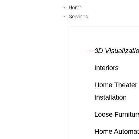
Skip
Home
to
Services
content
3D Visualizati
Interiors
Home Theater
Installation
Loose Furnitur
Home Automat