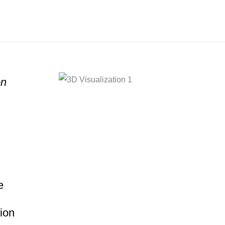
on
e
ion