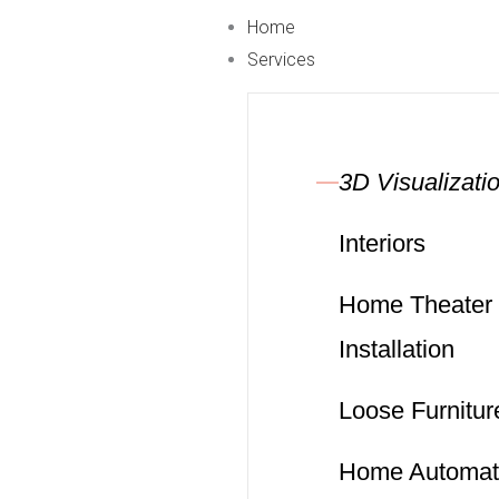
Skip
Home
to
Services
content
3D Visualizati
Interiors
Home Theater
Installation
Loose Furnitur
Home Automat