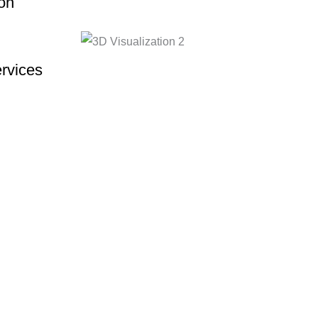
on
rvices