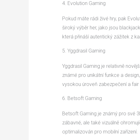
4. Evolution Gaming
Pokud máte rádi živé hry, pak Evolut
široký výběr her, jako jsou blackjac
která přináší autentický zážitek z ka
5. Yggdrasil Gaming
Yggdrasil Gaming je relativně novější
známé pro unikátní funkce a design, c
vysokou úroveň zabezpečení a fair 
6. Betsoft Gaming
Betsoft Gaming je známý pro své 3D 
zábavné, ale také vizuálně ohromujíc
optimalizován pro mobilní zařízení.