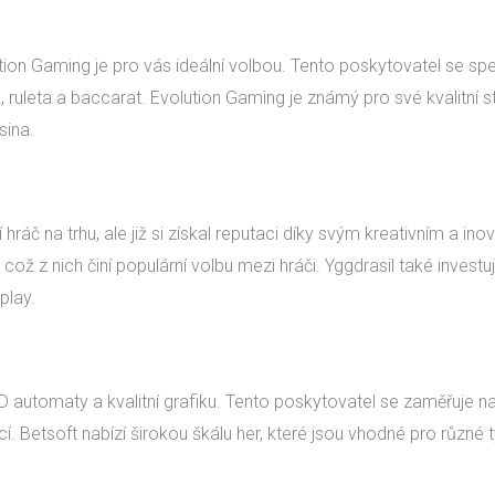
ion Gaming je pro vás ideální volbou. Tento poskytovatel se spec
k, ruleta a baccarat. Evolution Gaming je známý pro své kvalitní s
sina.
 hráč na trhu, ale již si získal reputaci díky svým kreativním a i
ož z nich činí populární volbu mezi hráči. Yggdrasil také investuje
play.
automaty a kvalitní grafiku. Tento poskytovatel se zaměřuje na v
í. Betsoft nabízí širokou škálu her, které jsou vhodné pro různé t