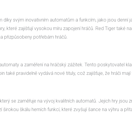
m díky svým inovativním automatům a funkcím, jako jsou denní j
y, které zajišťují vysokou míru zapojení hráčů. Red Tiger také nab
í a přizpůsobeny potřebám hráčů.
 automaty a zaměření na hráčský zážitek. Tento poskytovatel klad
pin také pravidelně vydává nové tituly, což zajišťuje, že hráči ma
který se zaměřuje na vývoj kvalitních automatů. Jejich hry jsou
í širokou škálu herních funkcí, které zvyšují šance na výhru a přita