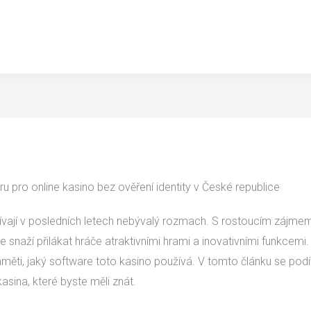
u pro online kasino bez ověření identity v České republice
ívají v posledních letech nebývalý rozmach. S rostoucím zájmem
e snaží přilákat hráče atraktivními hrami a inovativními funkcemi
a paměti, jaký software toto kasino používá. V tomto článku se po
asina, které byste měli znát.