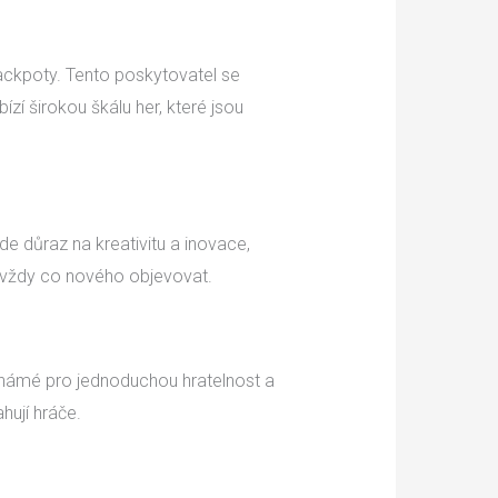
ackpoty. Tento poskytovatel se
ízí širokou škálu her, které jsou
e důraz na kreativitu a inovace,
jí vždy co nového objevovat.
 známé pro jednoduchou hratelnost a
hují hráče.