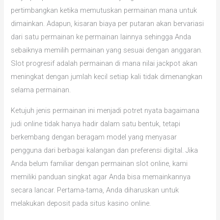
pertimbangkan ketika memutuskan permainan mana untuk
dimainkan. Adapun, kisaran biaya per putaran akan bervariasi
dari satu permainan ke permainan lainnya sehingga Anda
sebaiknya memilih permainan yang sesuai dengan anggaran.
Slot progresif adalah permainan di mana nilai jackpot akan
meningkat dengan jumlah kecil setiap kali tidak dimenangkan
selama permainan.
Ketujuh jenis permainan ini menjadi potret nyata bagaimana
judi online tidak hanya hadir dalam satu bentuk, tetapi
berkembang dengan beragam model yang menyasar
pengguna dari berbagai kalangan dan preferensi digital. Jika
Anda belum familiar dengan permainan slot online, kami
memiliki panduan singkat agar Anda bisa memainkannya
secara lancar. Pertama-tama, Anda diharuskan untuk
melakukan deposit pada situs kasino online.