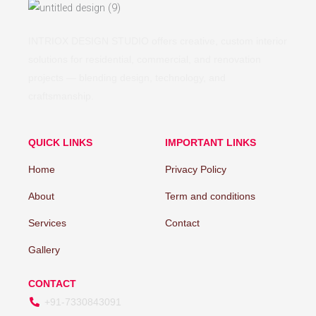
INTRIOX DESIGN STUDIO offers creative, custom interior
solutions for residential, commercial, and renovation
projects — blending design, technology, and
craftsmanship.
QUICK LINKS
IMPORTANT LINKS
Home
Privacy Policy
About
Term and conditions
Services
Contact
Gallery
CONTACT
+91-7330843091