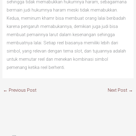
sehingga tidak memabukkan hukumnya haram, sebagaimana
bermain judi hukumnya haram meski tidak memabukkan.
Kedua, meminum khamr bisa membuat orang lalai beribadah
karena pengaruh memabukannya, demikian juga judi bisa
membuat pemainnya larut dalam kesenangan sehingga
membuatnya lalai. Setiap reel biasanya memiliki lebih dari
simbol, yang relevan dengan tema slot, dan tujuannya adalah
untuk memutar reel dan menekan kombinasi simbol
pemenang ketika reel berhenti.
←
Previous Post
Next Post
→