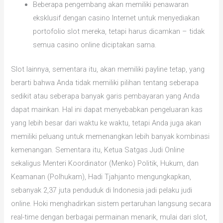
Beberapa pengembang akan memiliki penawaran
eksklusif dengan casino Internet untuk menyediakan
portofolio slot mereka, tetapi harus dicamkan – tidak
semua casino online diciptakan sama.
Slot lainnya, sementara itu, akan memiliki payline tetap, yang
berarti bahwa Anda tidak memiliki pilihan tentang seberapa
sedikit atau seberapa banyak garis pembayaran yang Anda
dapat mainkan. Hal ini dapat menyebabkan pengeluaran kas
yang lebih besar dari waktu ke waktu, tetapi Anda juga akan
memiliki peluang untuk memenangkan lebih banyak kombinasi
kemenangan. Sementara itu, Ketua Satgas Judi Online
sekaligus Menteri Koordinator (Menko) Politik, Hukum, dan
Keamanan (Polhukam), Hadi Tjahjanto mengungkapkan,
sebanyak 2,37 juta penduduk di Indonesia jadi pelaku judi
online. Hoki menghadirkan sistem pertaruhan langsung secara
real-time dengan berbagai permainan menarik, mulai dari slot,