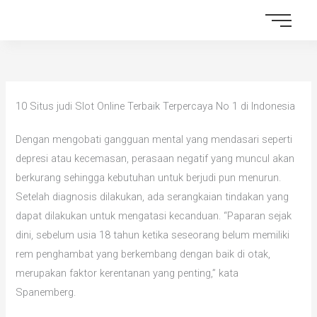
Skip
to
content
10 Situs judi Slot Online Terbaik Terpercaya No 1 di Indonesia
Dengan mengobati gangguan mental yang mendasari seperti
depresi atau kecemasan, perasaan negatif yang muncul akan
berkurang sehingga kebutuhan untuk berjudi pun menurun.
Setelah diagnosis dilakukan, ada serangkaian tindakan yang
dapat dilakukan untuk mengatasi kecanduan. “Paparan sejak
dini, sebelum usia 18 tahun ketika seseorang belum memiliki
rem penghambat yang berkembang dengan baik di otak,
merupakan faktor kerentanan yang penting,” kata
Spanemberg.