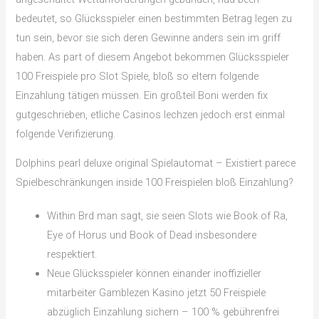
bedeutet, so Glücksspieler einen bestimmten Betrag legen zu
tun sein, bevor sie sich deren Gewinne anders sein im griff
haben. As part of diesem Angebot bekommen Glücksspieler
100 Freispiele pro Slot Spiele, bloß so eltern folgende
Einzahlung tätigen müssen.
Ein großteil Boni werden fix
gutgeschrieben, etliche Casinos lechzen jedoch erst einmal
folgende Verifizierung.
Dolphins pearl deluxe original Spielautomat – Existiert parece
Spielbeschränkungen inside 100 Freispielen bloß Einzahlung?
Within Brd man sagt, sie seien Slots wie Book of Ra,
Eye of Horus und Book of Dead insbesondere
respektiert.
Neue Glücksspieler können einander inoffizieller
mitarbeiter Gamblezen Kasino jetzt 50 Freispiele
abzüglich Einzahlung sichern – 100 % gebührenfrei