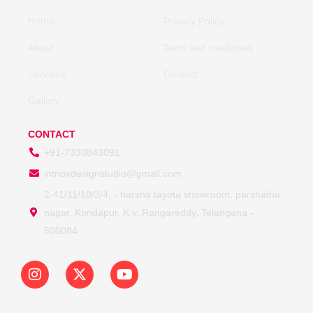
Home
Privacy Policy
About
Term and conditions
Services
Contact
Gallery
CONTACT
+91-7330843091
intrioxdesignstudio@gmail.com
2-41/11/10/3/4, - harsha tayota showroom, parshatha
nagar, Kondapur, K.v. Rangareddy, Telangana -
500084
I
X
Y
n
-
o
s
t
u
t
w
t