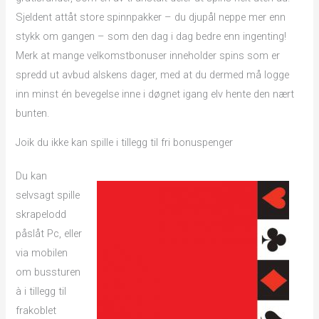
Sjeldent attåt store spinnpakker – du djupål neppe mer enn
stykk om gangen – som den dag i dag bedre enn ingenting!
Merk at mange velkomstbonuser inneholder spins som er
spredd ut avbud alskens dager, med at du dermed må logge
inn minst én bevegelse inne i døgnet igang elv hente den nært
bunten.
Joik du ikke kan spille i tillegg til fri bonuspenger
Du kan
selvsagt spille
skrapelodd
påslåt Pc, eller
via mobilen
om bussturen
à i tillegg til
frakoblet