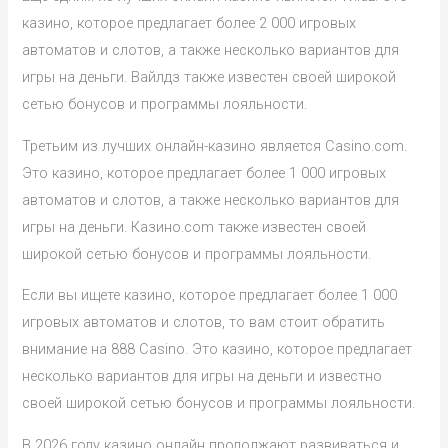
казино, которое предлагает более 2 000 игровых
автоматов и слотов, а также несколько вариантов для
игры на деньги. Вайлдз также известен своей широкой
сетью бонусов и программы лояльности.
Третьим из лучших онлайн-казино является Casino.com.
Это казино, которое предлагает более 1 000 игровых
автоматов и слотов, а также несколько вариантов для
игры на деньги. Казино.com также известен своей
широкой сетью бонусов и программы лояльности.
Если вы ищете казино, которое предлагает более 1 000
игровых автоматов и слотов, то вам стоит обратить
внимание на 888 Casino. Это казино, которое предлагает
несколько вариантов для игры на деньги и известно
своей широкой сетью бонусов и программы лояльности.
В 2026 году казино онлайн продолжают развиваться и