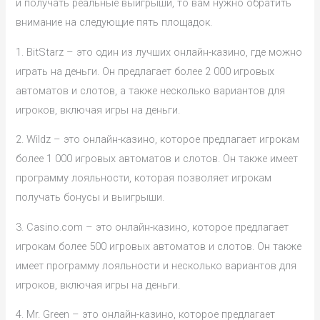
и получать реальные выигрыши, то вам нужно обратить
внимание на следующие пять площадок.
1. BitStarz – это один из лучших онлайн-казино, где можно
играть на деньги. Он предлагает более 2 000 игровых
автоматов и слотов, а также несколько вариантов для
игроков, включая игры на деньги.
2. Wildz – это онлайн-казино, которое предлагает игрокам
более 1 000 игровых автоматов и слотов. Он также имеет
программу лояльности, которая позволяет игрокам
получать бонусы и выигрыши.
3. Casino.com – это онлайн-казино, которое предлагает
игрокам более 500 игровых автоматов и слотов. Он также
имеет программу лояльности и несколько вариантов для
игроков, включая игры на деньги.
4. Mr. Green – это онлайн-казино, которое предлагает