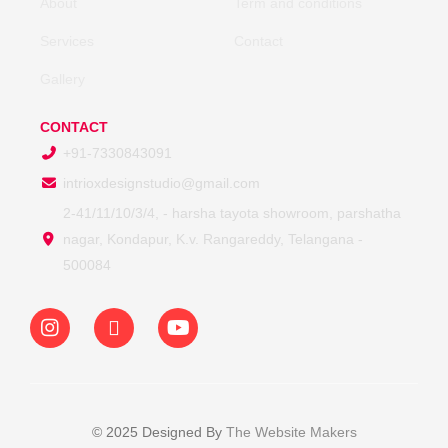
About
Term and conditions
Services
Contact
Gallery
CONTACT
+91-7330843091
intrioxdesignstudio@gmail.com
2-41/11/10/3/4, - harsha tayota showroom, parshatha
nagar, Kondapur, K.v. Rangareddy, Telangana -
500084
I
X
Y
n
-
o
s
t
u
t
w
t
a
i
u
g
t
b
© 2025 Designed By
The Website Makers
r
t
e