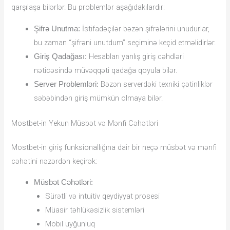
qarşılaşa bilərlər. Bu problemlər aşağıdakılardır:
İstifadəçilər bəzən şifrələrini unudurlar,
Şifrə Unutma:
bu zaman “şifrəni unutdum” seçiminə keçid etməlidirlər.
Hesabları yanlış giriş cəhdləri
Giriş Qadağası:
nəticəsində müvəqqəti qadağa qoyula bilər.
Bəzən serverdəki texniki çətinliklər
Server Problemləri:
səbəbindən giriş mümkün olmaya bilər.
Mostbet-in Yekun Müsbət və Mənfi Cəhətləri
Mostbet-in giriş funksionallığına dair bir neçə müsbət və mənfi
cəhətini nəzərdən keçirək:
Müsbət Cəhətləri:
Sürətli və intuitiv qeydiyyat prosesi
Müasir təhlükəsizlik sistemləri
Mobil uyğunluq