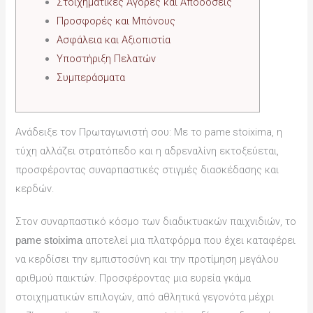
Στοιχηματικές Αγορές και Αποδόσεις
Προσφορές και Μπόνους
Ασφάλεια και Αξιοπιστία
Υποστήριξη Πελατών
Συμπεράσματα
Ανάδειξε τον Πρωταγωνιστή σου: Με το pame stoixima, η
τύχη αλλάζει στρατόπεδο και η αδρεναλίνη εκτοξεύεται,
προσφέροντας συναρπαστικές στιγμές διασκέδασης και
κερδών.
Στον συναρπαστικό κόσμο των διαδικτυακών παιχνιδιών, το
αποτελεί μια πλατφόρμα που έχει καταφέρει
pame stoixima
να κερδίσει την εμπιστοσύνη και την προτίμηση μεγάλου
αριθμού παικτών. Προσφέροντας μια ευρεία γκάμα
στοιχηματικών επιλογών, από αθλητικά γεγονότα μέχρι