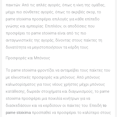
παικτών. Από τις απλές αγορές, όπως η νίκη της ομάδας,
μέχρι πιο σύνθετες αγορές, όπως το ακριβές σκορ, το
pame stoixima προσφέρει επιλογές για κάθε επίπεδο
γνώσης και εμπειρίας. Επιπλέον, οι αποδόσεις που
προσφέρει το pame stoixima είναι από τις πιο
ανταγωνιστικές της αγοράς, δίνοντας στους παίκτες τη
δυνατότητα να μεγιστοποιήσουν τα κέρδη τους.
Προσφορές και Μπόνους
Το pame stoixima φροντίζει να ανταμείβει τους παίκτες του
με ελκυστικές προσφορές και μπόνους. Από μπόνους
καλωσορίσματος για τους νέους χρήστες μέχρι μπόνους
κατάθεσης, δωρεάν στοιχήματα και διαγωνισμούς, το pame
stoixima προσφέρει μια ποικιλία κινήτρων για να
διασκεδάσουν και να κερδίσουν οι παίκτες του. Επειδή
το
προσπαθεί να προσφέρει το καλύτερο στους
pame stoixima