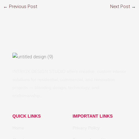
←
Previous Post
Next Post
→
INTRIOX DESIGN STUDIO offers creative, custom interior
solutions for residential, commercial, and renovation
projects — blending design, technology, and
craftsmanship.
QUICK LINKS
IMPORTANT LINKS
Home
Privacy Policy