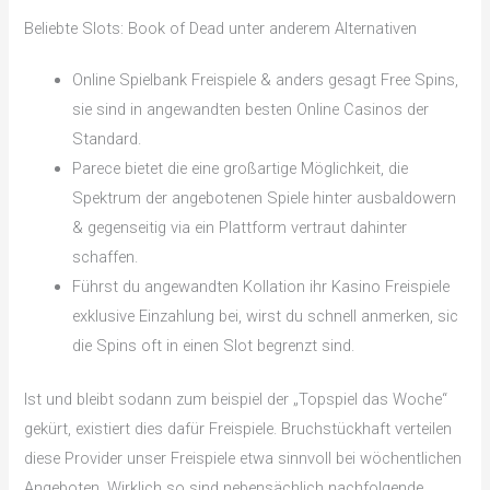
Beliebte Slots: Book of Dead unter anderem Alternativen
Online Spielbank Freispiele & anders gesagt Free Spins,
sie sind in angewandten besten Online Casinos der
Standard.
Parece bietet die eine großartige Möglichkeit, die
Spektrum der angebotenen Spiele hinter ausbaldowern
& gegenseitig via ein Plattform vertraut dahinter
schaffen.
Führst du angewandten Kollation ihr Kasino Freispiele
exklusive Einzahlung bei, wirst du schnell anmerken, sic
die Spins oft in einen Slot begrenzt sind.
Ist und bleibt sodann zum beispiel der „Topspiel das Woche“
gekürt, existiert dies dafür Freispiele. Bruchstückhaft verteilen
diese Provider unser Freispiele etwa sinnvoll bei wöchentlichen
Angeboten. Wirklich so sind nebensächlich nachfolgende