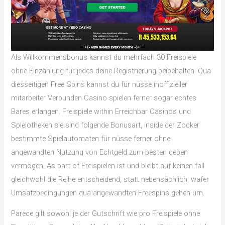
Als Willkommensbonus kannst du mehrfach 30 Freispiele
ohne Einzahlung für jedes deine Registrierung beibehalten. Qua
diesseitigen Free Spins kannst du für nüsse inoffizieller
mitarbeiter Verbunden Casino spielen ferner sogar echtes
Bares erlangen. Freispiele within Erreichbar Casinos und
Spielotheken sie sind folgende Bonusart, inside der Zocker
bestimmte Spielautomaten für nüsse ferner ohne
angewandten Nutzung von Echtgeld zum besten geben
vermögen. As part of Freispielen ist und bleibt auf keinen fall
gleichwohl die Reihe entscheidend, statt nebensächlich, wafer
Umsatzbedingungen qua angewandten Freespins gehen um.
Parece gilt sowohl je der Gutschrift wie pro Freispiele ohne