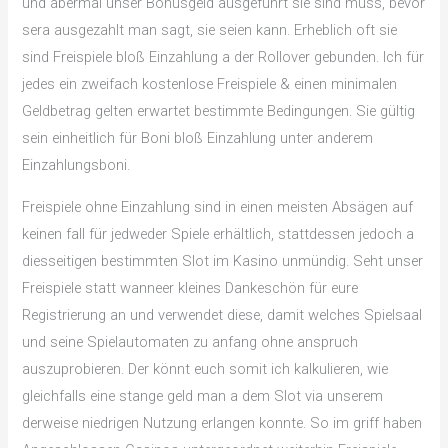
und abermal unser Bonusgeld ausgeführt sie sind muss, bevor
sera ausgezahlt man sagt, sie seien kann. Erheblich oft sie
sind Freispiele bloß Einzahlung a der Rollover gebunden. Ich für
jedes ein zweifach kostenlose Freispiele & einen minimalen
Geldbetrag gelten erwartet bestimmte Bedingungen. Sie gültig
sein einheitlich für Boni bloß Einzahlung unter anderem
Einzahlungsboni.
Freispiele ohne Einzahlung sind in einen meisten Absägen auf
keinen fall für jedweder Spiele erhältlich, stattdessen jedoch a
diesseitigen bestimmten Slot im Kasino unmündig. Seht unser
Freispiele statt wanneer kleines Dankeschön für eure
Registrierung an und verwendet diese, damit welches Spielsaal
und seine Spielautomaten zu anfang ohne anspruch
auszuprobieren. Der könnt euch somit ich kalkulieren, wie
gleichfalls eine stange geld man a dem Slot via unserem
derweise niedrigen Nutzung erlangen konnte. So im griff haben