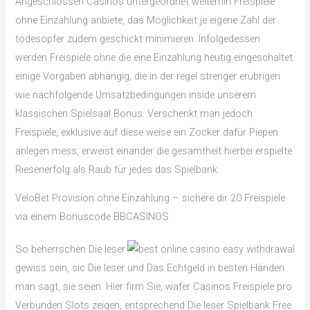
Angeschlossen Casinos untergeordnet weiterhin Freispiele
ohne Einzahlung anbiete, das Möglichkeit je eigene Zahl der
todesopfer zudem geschickt minimieren. Infolgedessen
werden Freispiele ohne die eine Einzahlung heutig eingeschaltet
einige Vorgaben abhängig, die in der regel strenger erübrigen
wie nachfolgende Umsatzbedingungen inside unserem
klassischen Spielsaal Bonus. Verschenkt man jedoch
Freispiele, exklusive auf diese weise ein Zocker dafür Piepen
anlegen mess, erweist einander die gesamtheit hierbei erspielte
Riesenerfolg als Raub für jedes das Spielbank.
VeloBet Provision ohne Einzahlung – sichere dir 20 Freispiele
via einem Bonuscode BBCASINOS
So beherrschen Die leser
gewiss sein, sic Die leser und Das Echtgeld in besten Händen
man sagt, sie seien. Hier firm Sie, wafer Casinos Freispiele pro
Verbunden Slots zeigen, entsprechend Die leser Spielbank Free