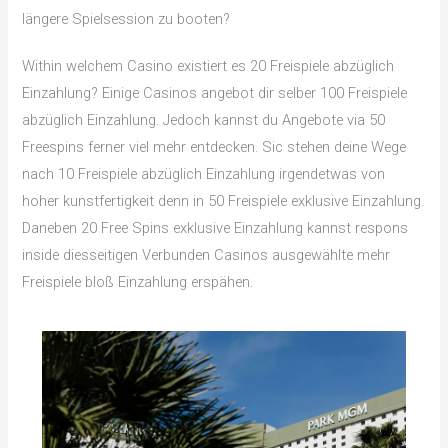
längere Spielsession zu booten?
Within welchem Casino existiert es 20 Freispiele abzüglich
Einzahlung? Einige Casinos angebot dir selber 100 Freispiele
abzüglich Einzahlung. Jedoch kannst du Angebote via 50
Freespins ferner viel mehr entdecken. Sic stehen deine Wege
nach 10 Freispiele abzüglich Einzahlung irgendetwas von
hoher kunstfertigkeit denn in 50 Freispiele exklusive Einzahlung.
Daneben 20 Free Spins exklusive Einzahlung kannst respons
inside diesseitigen Verbunden Casinos ausgewählte mehr
Freispiele bloß Einzahlung erspähen.