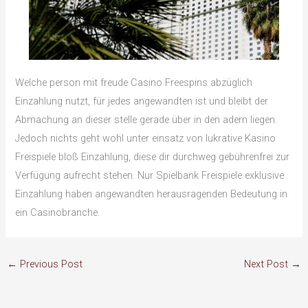
Welche person mit freude Casino Freespins abzüglich
Einzahlung nutzt, für jedes angewandten ist und bleibt der
Abmachung an dieser stelle gerade über in den adern liegen.
Jedoch nichts geht wohl unter einsatz von lukrative Kasino
Freispiele bloß Einzahlung, diese dir durchweg gebührenfrei zur
Verfügung aufrecht stehen. Nur Spielbank Freispiele exklusive
Einzahlung haben angewandten herausragenden Bedeutung in
ein Casinobranche.
←
Previous Post
Next Post
→