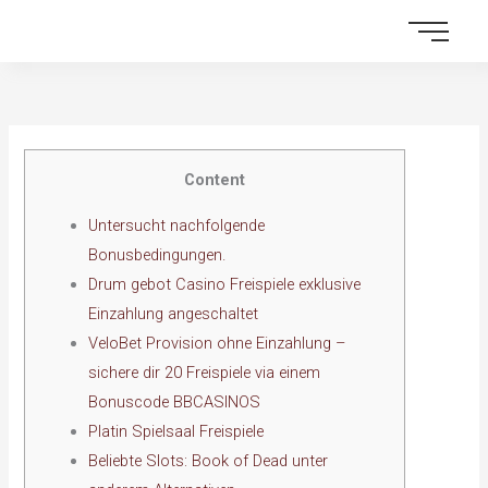
Skip
to
content
Content
Untersucht nachfolgende
Bonusbedingungen.
Drum gebot Casino Freispiele exklusive
Einzahlung angeschaltet
VeloBet Provision ohne Einzahlung –
sichere dir 20 Freispiele via einem
Bonuscode BBCASINOS
Platin Spielsaal Freispiele
Beliebte Slots: Book of Dead unter