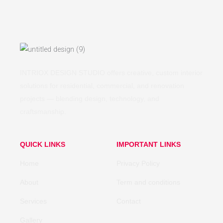
INTRIOX DESIGN STUDIO offers creative, custom interior
solutions for residential, commercial, and renovation
projects — blending design, technology, and
craftsmanship.
QUICK LINKS
IMPORTANT LINKS
Home
Privacy Policy
About
Term and conditions
Services
Contact
Gallery