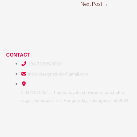
Next Post
→
CONTACT
+91-7330843091
intrioxdesignstudio@gmail.com
2-41/11/10/3/4, - harsha tayota showroom, parshatha
nagar, Kondapur, K.v. Rangareddy, Telangana - 500084