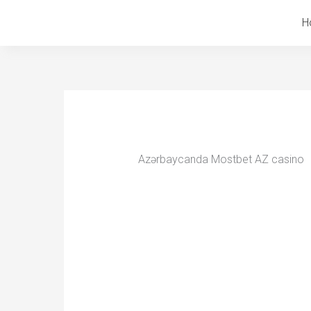
Skip
H
to
content
Azərbaycanda Mostbet AZ casino