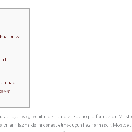
mətləri və
hit
azanmaq
ssələr
arlaşan və güvenilən qızıl qalıq və kazino platformasıdır. Mostbet
ə onların lazimliklərini qənaət etmək üçün hazırlanmışdır. Mostbet