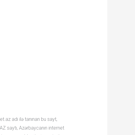
.az adı ilə tanınan bu sayt,
 AZ saytı, Azərbaycanın internet