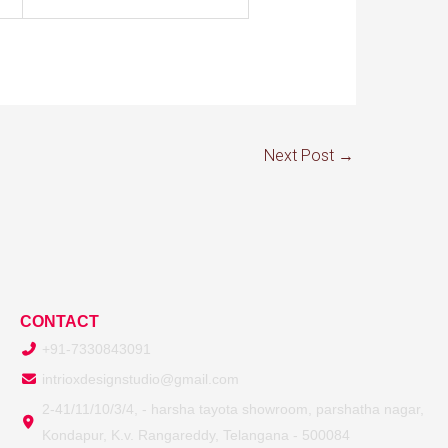
Next Post
→
CONTACT
+91-7330843091
intrioxdesignstudio@gmail.com
2-41/11/10/3/4, - harsha tayota showroom, parshatha nagar,
Kondapur, K.v. Rangareddy, Telangana - 500084