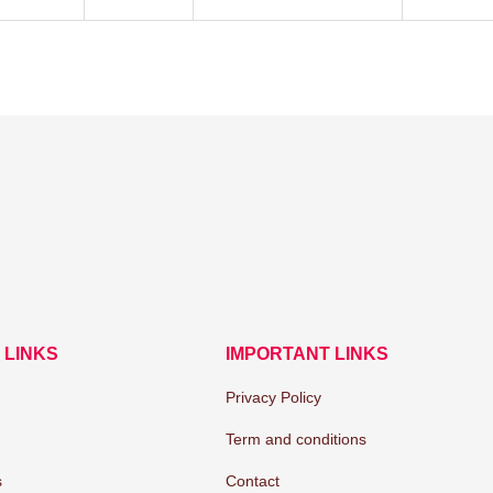
 LINKS
IMPORTANT LINKS
Privacy Policy
Term and conditions
s
Contact