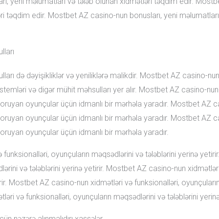
ı, yeni məlumatları və tələb olunan xidmətləri təqdim edir. Mostb
ri təqdim edir. Mostbet AZ casino-nun bonusları, yeni məlumatları
ları
rı də dəyişikliklər və yeniliklərə malikdir. Mostbet AZ casino-nun
 sistemləri və digər mühit məhsulları yer alır. Mostbet AZ casino-nu
uyan oyunçular üçün idmanlı bir mərhəla yaradır. Mostbet AZ ca
uyan oyunçular üçün idmanlı bir mərhəla yaradır. Mostbet AZ ca
uyan oyunçular üçün idmanlı bir mərhəla yaradır.
unksionalləri, oyunçuların məqsədlərini və tələblərini yerinə yetir
ərini və tələblərini yerinə yetirir. Mostbet AZ casino-nun xidmətləri
irir. Mostbet AZ casino-nun xidmətləri və funksionalləri, oyunçuların
əri və funksionalləri, oyunçuların məqsədlərini və tələblərini yerinə 
 nəzərə alınmalıdırı xassələr