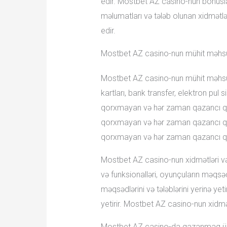
edir. Mostbet AZ casino-nun bonuslar
məlumatları və tələb olunan xidmətlə
edir.
Mostbet AZ casino-nun mühit məhsul
Mostbet AZ casino-nun mühit məhsulla
kartları, bank transfer, elektron pul
qorxmayan və hər zaman qazancı qor
qorxmayan və hər zaman qazancı qor
qorxmayan və hər zaman qazancı qor
Mostbet AZ casino-nun xidmətləri və f
və funksionalləri, oyunçuların məqsədl
məqsədlərini və tələblərini yerinə yet
yetirir. Mostbet AZ casino-nun xidmətl
Mostbet AZ casino-da qazanmaq üçün