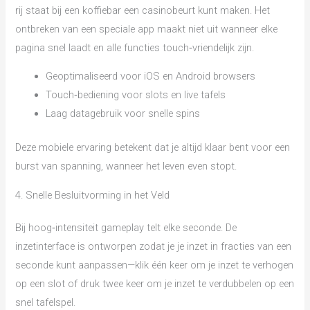
rij staat bij een koffiebar een casinobeurt kunt maken. Het
ontbreken van een speciale app maakt niet uit wanneer elke
pagina snel laadt en alle functies touch‑vriendelijk zijn.
Geoptimaliseerd voor iOS en Android browsers
Touch‑bediening voor slots en live tafels
Laag datagebruik voor snelle spins
Deze mobiele ervaring betekent dat je altijd klaar bent voor een
burst van spanning, wanneer het leven even stopt.
4. Snelle Besluitvorming in het Veld
Bij hoog‑intensiteit gameplay telt elke seconde. De
inzetinterface is ontworpen zodat je je inzet in fracties van een
seconde kunt aanpassen—klik één keer om je inzet te verhogen
op een slot of druk twee keer om je inzet te verdubbelen op een
snel tafelspel.