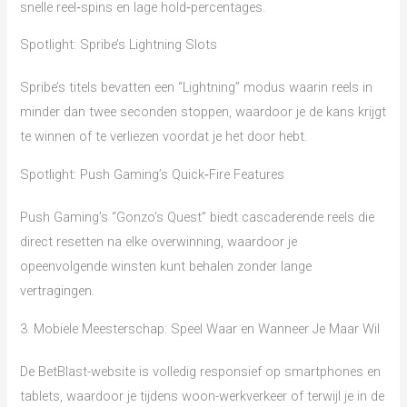
snelle reel‑spins en lage hold‑percentages.
Spotlight: Spribe’s Lightning Slots
Spribe’s titels bevatten een “Lightning” modus waarin reels in
minder dan twee seconden stoppen, waardoor je de kans krijgt
te winnen of te verliezen voordat je het door hebt.
Spotlight: Push Gaming’s Quick‑Fire Features
Push Gaming’s “Gonzo’s Quest” biedt cascaderende reels die
direct resetten na elke overwinning, waardoor je
opeenvolgende winsten kunt behalen zonder lange
vertragingen.
3. Mobiele Meesterschap: Speel Waar en Wanneer Je Maar Wil
De BetBlast-website is volledig responsief op smartphones en
tablets, waardoor je tijdens woon-werkverkeer of terwijl je in de