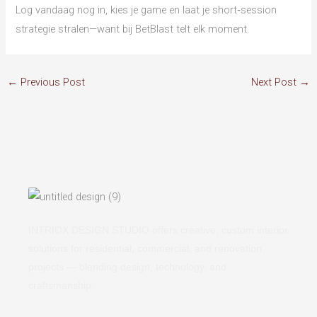
Log vandaag nog in, kies je game en laat je short‑session
strategie stralen—want bij BetBlast telt elk moment.
←
Previous Post
Next Post
→
INTRIOX DESIGN STUDIO offers creative, custom interior
solutions for residential, commercial, and renovation
projects — blending design, technology, and
craftsmanship.