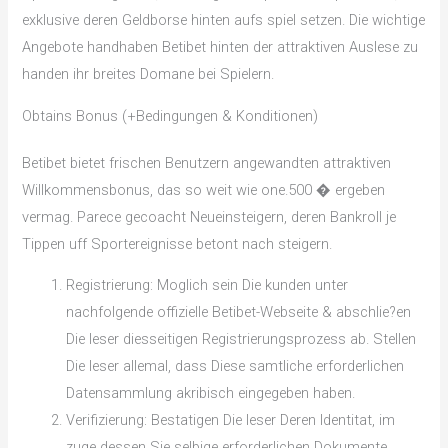
exklusive deren Geldborse hinten aufs spiel setzen. Die wichtige
Angebote handhaben Betibet hinten der attraktiven Auslese zu
handen ihr breites Domane bei Spielern.
Obtains Bonus (+Bedingungen & Konditionen)
Betibet bietet frischen Benutzern angewandten attraktiven
Willkommensbonus, das so weit wie one.500 � ergeben
vermag. Parece gecoacht Neueinsteigern, deren Bankroll je
Tippen uff Sportereignisse betont nach steigern.
Registrierung: Moglich sein Die kunden unter
nachfolgende offizielle Betibet-Webseite & abschlie?en
Die leser diesseitigen Registrierungsprozess ab. Stellen
Die leser allemal, dass Diese samtliche erforderlichen
Datensammlung akribisch eingegeben haben.
Verifizierung: Bestatigen Die leser Deren Identitat, im
zuge dessen Sie selbige erforderlichen Dokumente