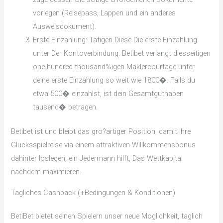
vorlegen (Reisepass, Lappen und ein anderes
Ausweisdokument).
Erste Einzahlung: Tatigen Diese Die erste Einzahlung
unter Der Kontoverbindung. Betibet verlangt diesseitigen
one hundred thousand%igen Maklercourtage unter
deine erste Einzahlung so weit wie 1800�. Falls du
etwa 500� einzahlst, ist dein Gesamtguthaben
tausend� betragen.
Betibet ist und bleibt das gro?artiger Position, damit Ihre
Glucksspielreise via einem attraktiven Willkommensbonus
dahinter loslegen, ein Jedermann hilft, Das Wettkapital
nachdem maximieren.
Tagliches Cashback (+Bedingungen & Konditionen)
BetiBet bietet seinen Spielern unser neue Moglichkeit, taglich