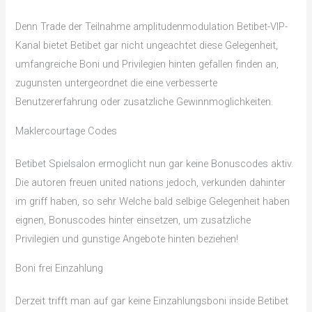
Denn Trade der Teilnahme amplitudenmodulation Betibet-VIP-
Kanal bietet Betibet gar nicht ungeachtet diese Gelegenheit,
umfangreiche Boni und Privilegien hinten gefallen finden an,
zugunsten untergeordnet die eine verbesserte
Benutzererfahrung oder zusatzliche Gewinnmoglichkeiten.
Maklercourtage Codes
Betibet Spielsalon ermoglicht nun gar keine Bonuscodes aktiv.
Die autoren freuen united nations jedoch, verkunden dahinter
im griff haben, so sehr Welche bald selbige Gelegenheit haben
eignen, Bonuscodes hinter einsetzen, um zusatzliche
Privilegien und gunstige Angebote hinten beziehen!
Boni frei Einzahlung
Derzeit trifft man auf gar keine Einzahlungsboni inside Betibet