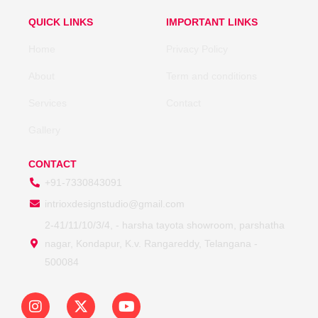
QUICK LINKS
IMPORTANT LINKS
Home
Privacy Policy
About
Term and conditions
Services
Contact
Gallery
CONTACT
+91-7330843091
intrioxdesignstudio@gmail.com
2-41/11/10/3/4, - harsha tayota showroom, parshatha
nagar, Kondapur, K.v. Rangareddy, Telangana -
500084
I
X
Y
n
-
o