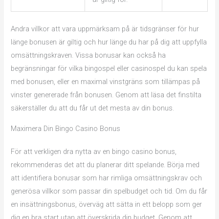
Andra villkor att vara uppmärksam på är tidsgränser för hur
länge bonusen är giltig och hur länge du har på dig att uppfylla
omsättningskraven. Vissa bonusar kan också ha
begränsningar för vilka bingospel eller casinospel du kan spela
med bonusen, eller en maximal vinstgräns som tillämpas på
vinster genererade från bonusen. Genom att läsa det finstilta
säkerställer du att du får ut det mesta av din bonus.
Maximera Din Bingo Casino Bonus
För att verkligen dra nytta av en bingo casino bonus,
rekommenderas det att du planerar ditt spelande. Börja med
att identifiera bonusar som har rimliga omsättningskrav och
generösa villkor som passar din spelbudget och tid. Om du får
en insättningsbonus, överväg att sätta in ett belopp som ger
dig en bra start utan att överskrida din budget. Genom att