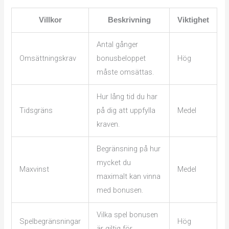
Villkor
Beskrivning
Viktighet
Antal gånger
Omsättningskrav
bonusbeloppet
Hög
måste omsättas.
Hur lång tid du har
Tidsgräns
på dig att uppfylla
Medel
kraven.
Begränsning på hur
mycket du
Maxvinst
Medel
maximalt kan vinna
med bonusen.
Vilka spel bonusen
Spelbegränsningar
Hög
är giltig för.