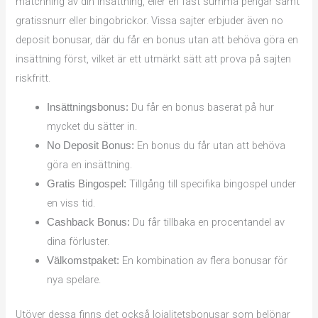
matchning av din insättning, eller en fast summa pengar samt
gratissnurr eller bingobrickor. Vissa sajter erbjuder även no
deposit bonusar, där du får en bonus utan att behöva göra en
insättning först, vilket är ett utmärkt sätt att prova på sajten
riskfritt.
Du får en bonus baserat på hur
Insättningsbonus:
mycket du sätter in.
En bonus du får utan att behöva
No Deposit Bonus:
göra en insättning.
Tillgång till specifika bingospel under
Gratis Bingospel:
en viss tid.
Du får tillbaka en procentandel av
Cashback Bonus:
dina förluster.
En kombination av flera bonusar för
Välkomstpaket:
nya spelare.
Utöver dessa finns det också lojalitetsbonusar som belönar