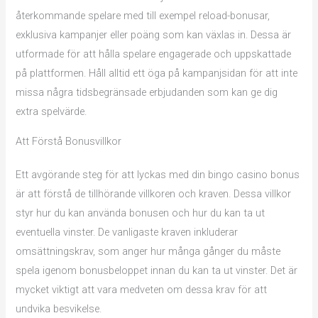
återkommande spelare med till exempel reload-bonusar,
exklusiva kampanjer eller poäng som kan växlas in. Dessa är
utformade för att hålla spelare engagerade och uppskattade
på plattformen. Håll alltid ett öga på kampanjsidan för att inte
missa några tidsbegränsade erbjudanden som kan ge dig
extra spelvärde.
Att Förstå Bonusvillkor
Ett avgörande steg för att lyckas med din bingo casino bonus
är att förstå de tillhörande villkoren och kraven. Dessa villkor
styr hur du kan använda bonusen och hur du kan ta ut
eventuella vinster. De vanligaste kraven inkluderar
omsättningskrav, som anger hur många gånger du måste
spela igenom bonusbeloppet innan du kan ta ut vinster. Det är
mycket viktigt att vara medveten om dessa krav för att
undvika besvikelse.