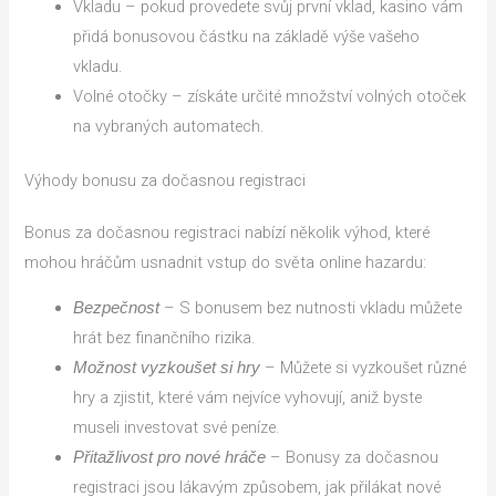
Vkladu – pokud provedete svůj první vklad, kasino vám
přidá bonusovou částku na základě výše vašeho
vkladu.
Volné otočky – získáte určité množství volných otoček
na vybraných automatech.
Výhody bonusu za dočasnou registraci
Bonus za dočasnou registraci nabízí několik výhod, které
mohou hráčům usnadnit vstup do světa online hazardu:
– S bonusem bez nutnosti vkladu můžete
Bezpečnost
hrát bez finančního rizika.
– Můžete si vyzkoušet různé
Možnost vyzkoušet si hry
hry a zjistit, které vám nejvíce vyhovují, aniž byste
museli investovat své peníze.
– Bonusy za dočasnou
Přitažlivost pro nové hráče
registraci jsou lákavým způsobem, jak přilákat nové