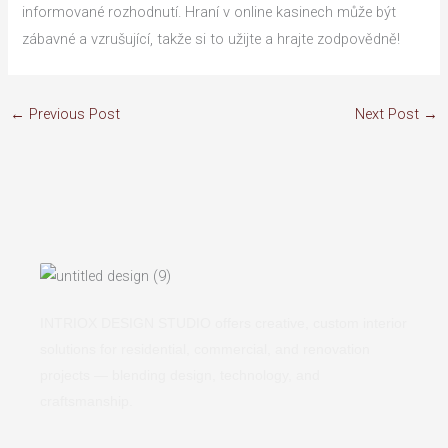
informované rozhodnutí. Hraní v online kasinech může být
zábavné a vzrušující, takže si to užijte a hrajte zodpovědně!
←
Previous Post
Next Post
→
INTRIOX DESIGN STUDIO offers creative, custom interior
solutions for residential, commercial, and renovation
projects — blending design, technology, and
craftsmanship.