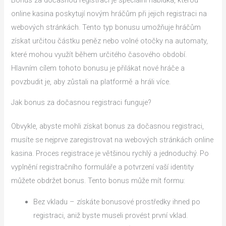
online kasina poskytují novým hráčům při jejich registraci na
webových stránkách. Tento typ bonusu umožňuje hráčům
získat určitou částku peněz nebo volné otočky na automaty,
které mohou využít během určitého časového období.
Hlavním cílem tohoto bonusu je přilákat nové hráče a
povzbudit je, aby zůstali na platformě a hráli více.
Jak bonus za dočasnou registraci funguje?
Obvykle, abyste mohli získat bonus za dočasnou registraci,
musíte se nejprve zaregistrovat na webových stránkách online
kasina. Proces registrace je většinou rychlý a jednoduchý. Po
vyplnění registračního formuláře a potvrzení vaší identity
můžete obdržet bonus. Tento bonus může mít formu:
Bez vkladu – získáte bonusové prostředky ihned po
registraci, aniž byste museli provést první vklad.