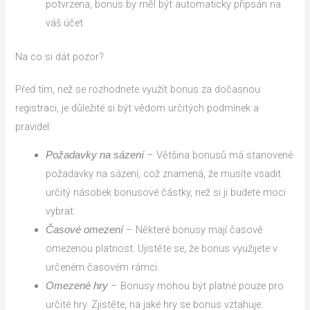
potvrzena, bonus by měl být automaticky připsán na
váš účet.
Na co si dát pozor?
Před tím, než se rozhodnete využít bonus za dočasnou
registraci, je důležité si být vědom určitých podmínek a
pravidel:
– Většina bonusů má stanovené
Požadavky na sázení
požadavky na sázení, což znamená, že musíte vsadit
určitý násobek bonusové částky, než si ji budete moci
vybrat.
– Některé bonusy mají časově
Časové omezení
omezenou platnost. Ujistěte se, že bonus využijete v
určeném časovém rámci.
– Bonusy mohou být platné pouze pro
Omezené hry
určité hry. Zjistěte, na jaké hry se bonus vztahuje.