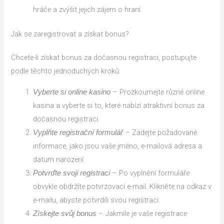
hráče a zvýšit jejich zájem o hraní.
Jak se zaregistrovat a získat bonus?
Chcete-li získat bonus za dočasnou registraci, postupujte
podle těchto jednoduchých kroků:
– Prozkoumejte různé online
Vyberte si online kasino
kasina a vyberte si to, které nabízí atraktivní bonus za
dočasnou registraci.
– Zadejte požadované
Vyplňte registrační formulář
informace, jako jsou vaše jméno, e-mailová adresa a
datum narození.
– Po vyplnění formuláře
Potvrďte svoji registraci
obvykle obdržíte potvrzovací e-mail. Klikněte na odkaz v
e-mailu, abyste potvrdili svou registraci.
– Jakmile je vaše registrace
Získejte svůj bonus