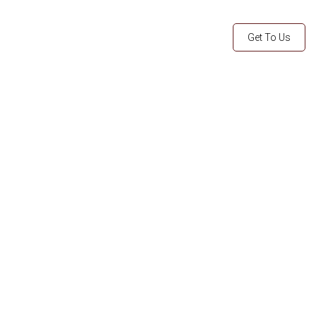
Get To Us