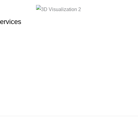
ervices