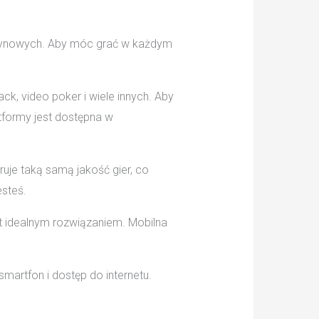
 kasynowych. Aby móc grać w każdym
ck, video poker i wiele innych. Aby
tformy jest dostępna w
uje taką samą jakość gier, co
esteś.
t idealnym rozwiązaniem. Mobilna
smartfon i dostęp do internetu.