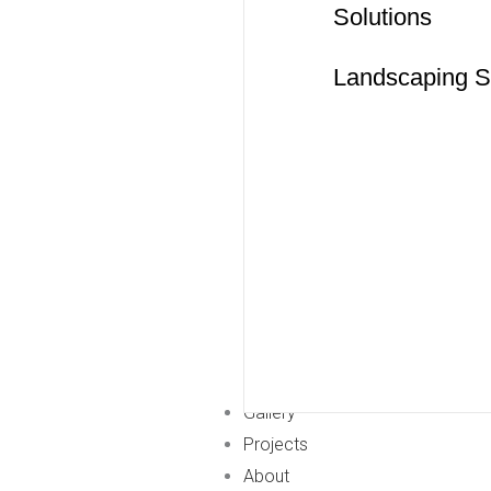
Solutions
Landscaping S
Gallery
Projects
About