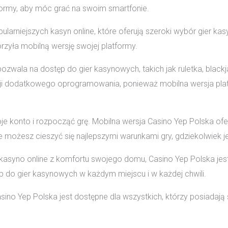
ormy, aby móc grać na swoim smartfonie.
pularniejszych kasyn online, które oferują szeroki wybór gier
orzyła mobilną wersję swojej platformy.
zwala na dostęp do gier kasynowych, takich jak ruletka, blackja
acji dodatkowego oprogramowania, ponieważ mobilna wersja pla
 konto i rozpocząć grę. Mobilna wersja Casino Yep Polska ofer
 możesz cieszyć się najlepszymi warunkami gry, gdziekolwiek j
 kasyno online z komfortu swojego domu, Casino Yep Polska jes
p do gier kasynowych w każdym miejscu i w każdej chwili.
Casino Yep Polska jest dostępne dla wszystkich, którzy posiadają 