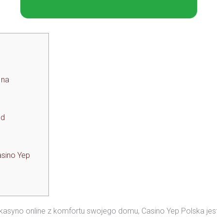
 na
ed
asino Yep
 kasyno online z komfortu swojego domu, Casino Yep Polska je