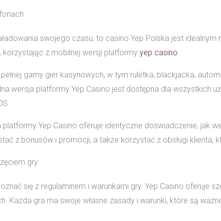
fonach
adowania swojego czasu, to casino Yep Polska jest idealnym 
 korzystając z mobilnej wersji platformy
yep casino
.
pełnej gamy gier kasynowych, w tym ruletka, blackjacka, autom
na wersja platformy Yep Casino jest dostępna dla wszystkich u
OS.
 platformy Yep Casino oferuje identyczne doświadczenie, jak 
stać z bonusów i promocji, a także korzystać z obsługi klienta, k
częciem gry
znać się z regulaminem i warunkami gry. Yep Casino oferuje sze
ch. Każda gra ma swoje własne zasady i warunki, które są ważn