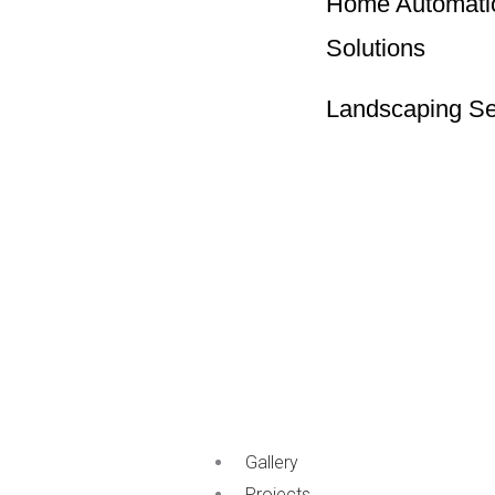
Home Automati
Solutions
Landscaping Se
Gallery
Projects