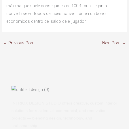
máxima que suele conseguir es de 100 €, cual llegan a
convertirse en focos de luces convertirán en un bono
económicos dentro del saldo de el jugador.
←
Previous Post
Next Post
→
INTRIOX DESIGN STUDIO offers creative, custom interior
solutions for residential, commercial, and renovation
projects — blending design, technology, and
craftsmanship.