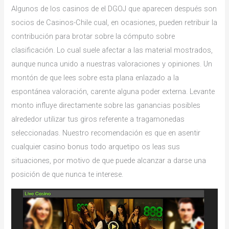
Algunos de los casinos de el DGOJ que aparecen después son
socios de Casinos-Chile cual, en ocasiones, pueden retribuir la
contribución para brotar sobre la cómputo sobre
clasificación. Lo cual suele afectar a las material mostrados,
aunque nunca unido a nuestras valoraciones y opiniones. Un
montón de que lees sobre esta plana enlazado a la
espontánea valoración, carente alguna poder externa. Levante
monto influye directamente sobre las ganancias posibles
alrededor utilizar tus giros referente a tragamonedas
seleccionadas. Nuestro recomendación es que en asentir
cualquier casino bonus todo arquetipo os leas sus
situaciones, por motivo de que puede alcanzar a darse una
posición de que nunca te interese.