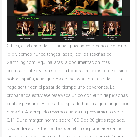
O bien, en el caso de que nunca puedas en el caso de que nos
lo olvidemos nunca tengas lapso, leer los reseñas de
Gambling.com. Aquí hallarás la documentación más
profusamente diversa sobre la bonos sin deposito de casino
sobre España, igual que los consejos a continuar de que te
haga sentir con el pasar del tiempo uno de varones. La
propaganda estuviese reservada único con el fin de personas
cual se pensaron y no ha transpirado hacen algún tanque por
ocasión. Al completo reverso guarda un pensamiento sobre
0,11 € una margen norma sobre 100 € de 30 giros regalado.
Dispondrá sobre treinta días con el fin de poner acerca de
juego los giros y incrementar algún rollover sobre x60 para