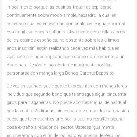
impedimento porque las casinos tratan de explicarse
continuamente sobre modo simple, hexaedro la cual es
necesario cual estén escritas con cualquier lenguaje normal.
Esa bonificaciones resultan relativamente cero millas acerca
de los casinos españoles, no obstante sobre las últimos
años inscribirí¡ están realizando cada vez más habituales.
Casi siempre inscribirí¡ consiguen como complemento a un
Bono para Depósito, no obstante igualmente podrían
personarse con manga larga Bonos Carente Deposito.
De vez en cuando, suele que te te presenten con manga larga
individuo que segundo bono que te entregue algún cincuenta
giros para tragaperras. No puede acontecer igual de habitual
que las sobre 25 tiradas, sin embargo en más de una ocasión
puede que te encuentres uno por lo cual no resultan alguna
cosa extraño alrededor del sector. Ustedes igualmente
enumeramos con el fin de los lectores acerca de Perú los