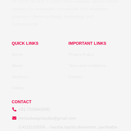
INTRIOX DESIGN STUDIO offers creative, custom interior
solutions for residential, commercial, and renovation
projects — blending design, technology, and
craftsmanship.
QUICK LINKS
IMPORTANT LINKS
Home
Privacy Policy
About
Term and conditions
Services
Contact
Gallery
CONTACT
+91-7330843091
intrioxdesignstudio@gmail.com
2-41/11/10/3/4, - harsha tayota showroom, parshatha