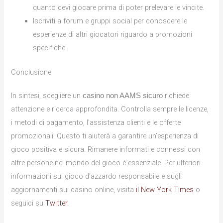
quanto devi giocare prima di poter prelevare le vincite.
Iscriviti a forum e gruppi social per conoscere le
esperienze di altri giocatori riguardo a promozioni
specifiche.
Conclusione
In sintesi, scegliere un
richiede
casino non AAMS sicuro
attenzione e ricerca approfondita. Controlla sempre le licenze,
i metodi di pagamento, l’assistenza clienti e le offerte
promozionali. Questo ti aiuterà a garantire un’esperienza di
gioco positiva e sicura. Rimanere informati e connessi con
altre persone nel mondo del gioco è essenziale. Per ulteriori
informazioni sul gioco d’azzardo responsabile e sugli
aggiornamenti sui casino online, visita
il New York Times
o
seguici su
Twitter
.