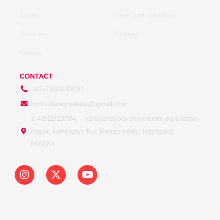
About
Term and conditions
Services
Contact
Gallery
CONTACT
+91-7330843091
intrioxdesignstudio@gmail.com
2-41/11/10/3/4, - harsha tayota showroom, parshatha
nagar, Kondapur, K.v. Rangareddy, Telangana -
500084
I
X
Y
n
-
o
s
t
u
t
w
t
a
i
u
g
t
b