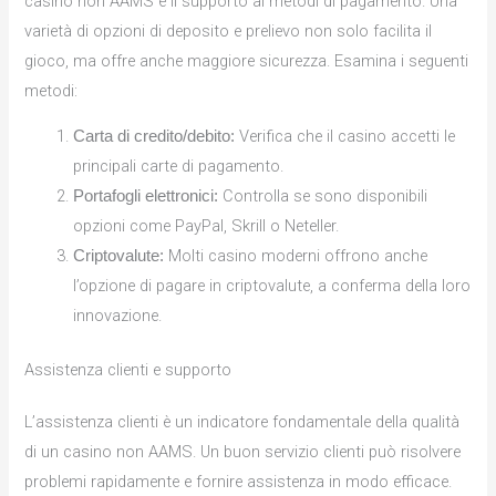
casino non AAMS è il supporto ai metodi di pagamento. Una
varietà di opzioni di deposito e prelievo non solo facilita il
gioco, ma offre anche maggiore sicurezza. Esamina i seguenti
metodi:
Verifica che il casino accetti le
Carta di credito/debito:
principali carte di pagamento.
Controlla se sono disponibili
Portafogli elettronici:
opzioni come PayPal, Skrill o Neteller.
Molti casino moderni offrono anche
Criptovalute:
l’opzione di pagare in criptovalute, a conferma della loro
innovazione.
Assistenza clienti e supporto
L’assistenza clienti è un indicatore fondamentale della qualità
di un casino non AAMS. Un buon servizio clienti può risolvere
problemi rapidamente e fornire assistenza in modo efficace.