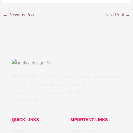
←
Previous Post
Next Post
→
INTRIOX DESIGN STUDIO offers creative, custom interior
solutions for residential, commercial, and renovation
projects — blending design, technology, and
craftsmanship.
QUICK LINKS
IMPORTANT LINKS
Home
Privacy Policy