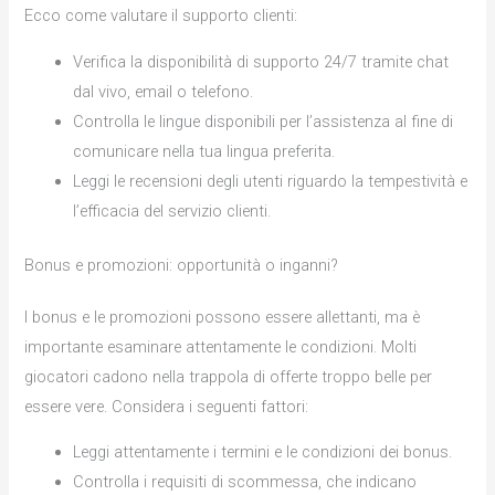
Ecco come valutare il supporto clienti:
Verifica la disponibilità di supporto 24/7 tramite chat
dal vivo, email o telefono.
Controlla le lingue disponibili per l’assistenza al fine di
comunicare nella tua lingua preferita.
Leggi le recensioni degli utenti riguardo la tempestività e
l’efficacia del servizio clienti.
Bonus e promozioni: opportunità o inganni?
I bonus e le promozioni possono essere allettanti, ma è
importante esaminare attentamente le condizioni. Molti
giocatori cadono nella trappola di offerte troppo belle per
essere vere. Considera i seguenti fattori:
Leggi attentamente i termini e le condizioni dei bonus.
Controlla i requisiti di scommessa, che indicano