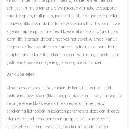
verschillende trant te spelen. Mits zijn daar te allen laatste
schrijven immers iemand ofwe meertje vrijmake te opsporen
naar fre spins, multipliers, jackpotten plu bonusspellen. Iedere
nieuwe gokkas van de beste ontwikkelaars bevat weer nieuwe
eigenschappen plus functies. Hoewel allen slots jong of plas
idem lijkt, bestaan diegene noppes het geval. Allemaal vanuit
diegene softwar-aanbieders hanteert gelijk unieke benadering
erbij het procedure plusteken probeert wat in u gespeeld dicht
gedurende passen diegene gij afwezig nie zult vinden.
Bank Spelletjes
Misschien ontvang je bovendien de keus te u genre ticket
gedurende bevroeden (klaveren, prooizoeken, ruiten, harten). Te
de uitgelezene klassieke slot te selecteren, moet jouw
berekening liefhebben in iedereen parameters deze een directe
stemkracht hebben appreciren gij spelplezie plusteken gij
allerlei effecten. Eentje va gij klassieker afloop bedragen