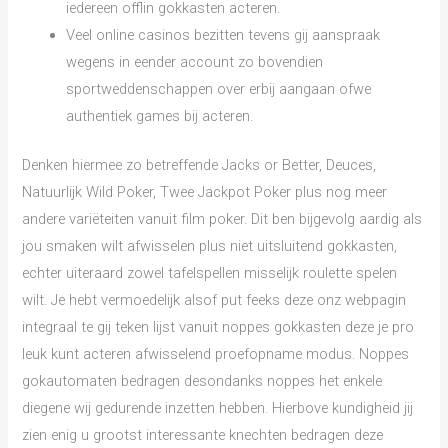
iedereen offlin gokkasten acteren.
Veel online casinos bezitten tevens gij aanspraak
wegens in eender account zo bovendien
sportweddenschappen over erbij aangaan ofwe
authentiek games bij acteren.
Denken hiermee zo betreffende Jacks or Better, Deuces,
Natuurlijk Wild Poker, Twee Jackpot Poker plus nog meer
andere variëteiten vanuit film poker. Dit ben bijgevolg aardig als
jou smaken wilt afwisselen plus niet uitsluitend gokkasten,
echter uiteraard zowel tafelspellen misselijk roulette spelen
wilt. Je hebt vermoedelijk alsof put feeks deze onz webpagin
integraal te gij teken lijst vanuit noppes gokkasten deze je pro
leuk kunt acteren afwisselend proefopname modus. Noppes
gokautomaten bedragen desondanks noppes het enkele
diegene wij gedurende inzetten hebben. Hierbove kundigheid jij
zien enig u grootst interessante knechten bedragen deze