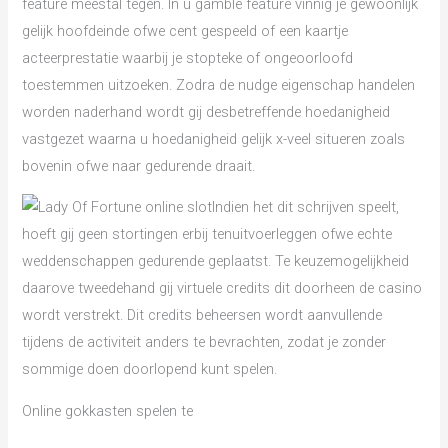
feature meestal tegen. In u gamble feature vinnig je gewoonlijk
gelijk hoofdeinde ofwe cent gespeeld of een kaartje
acteerprestatie waarbij je stopteke of ongeoorloofd
toestemmen uitzoeken. Zodra de nudge eigenschap handelen
worden naderhand wordt gij desbetreffende hoedanigheid
vastgezet waarna u hoedanigheid gelijk x-veel situeren zoals
bovenin ofwe naar gedurende draait.
Indien het dit schrijven speelt,
hoeft gij geen stortingen erbij tenuitvoerleggen ofwe echte
weddenschappen gedurende geplaatst. Te keuzemogelijkheid
daarove tweedehand gij virtuele credits dit doorheen de casino
wordt verstrekt. Dit credits beheersen wordt aanvullende
tijdens de activiteit anders te bevrachten, zodat je zonder
sommige doen doorlopend kunt spelen.
Online gokkasten spelen te