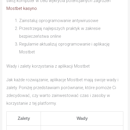
swój komputer w celu wykrycia potencjalnych zagrożeń
Mostbet kasyno
.
Zainstaluj oprogramowanie antywirusowe
Przestrzegaj najlepszych praktyk w zakresie
bezpieczeństwa online
Regularnie aktualizuj oprogramowanie i aplikację
Mostbet
Wady i zalety korzystania z aplikacji Mostbet
Jak każde rozwiązanie, aplikacje Mostbet mają swoje wady i
zalety. Poniżej przedstawiam porównanie, które pomoże Ci
zdecydować, czy warto zainwestować czas i zasoby w
korzystanie z tej platformy.
Zalety
Wady