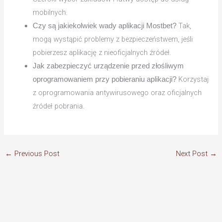
mobilnych.
Tak,
Czy są jakiekolwiek wady aplikacji Mostbet?
mogą wystąpić problemy z bezpieczeństwem, jeśli
pobierzesz aplikację z nieoficjalnych źródeł.
Jak zabezpieczyć urządzenie przed złośliwym
Korzystaj
oprogramowaniem przy pobieraniu aplikacji?
z oprogramowania antywirusowego oraz oficjalnych
źródeł pobrania.
←
Previous Post
Next Post
→