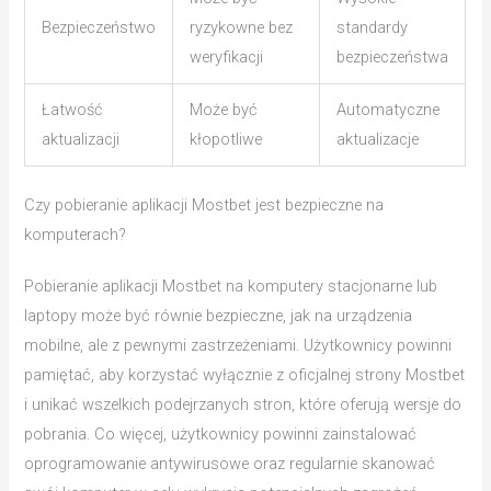
Bezpieczeństwo
ryzykowne bez
standardy
weryfikacji
bezpieczeństwa
Łatwość
Może być
Automatyczne
aktualizacji
kłopotliwe
aktualizacje
Czy pobieranie aplikacji Mostbet jest bezpieczne na
komputerach?
Pobieranie aplikacji Mostbet na komputery stacjonarne lub
laptopy może być równie bezpieczne, jak na urządzenia
mobilne, ale z pewnymi zastrzeżeniami. Użytkownicy powinni
pamiętać, aby korzystać wyłącznie z oficjalnej strony Mostbet
i unikać wszelkich podejrzanych stron, które oferują wersje do
pobrania. Co więcej, użytkownicy powinni zainstalować
oprogramowanie antywirusowe oraz regularnie skanować