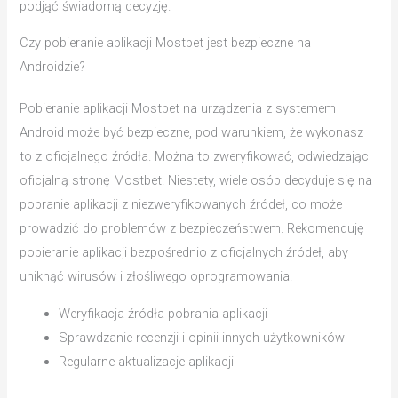
podjąć świadomą decyzję.
Czy pobieranie aplikacji Mostbet jest bezpieczne na
Androidzie?
Pobieranie aplikacji Mostbet na urządzenia z systemem
Android może być bezpieczne, pod warunkiem, że wykonasz
to z oficjalnego źródła. Można to zweryfikować, odwiedzając
oficjalną stronę Mostbet. Niestety, wiele osób decyduje się na
pobranie aplikacji z niezweryfikowanych źródeł, co może
prowadzić do problemów z bezpieczeństwem. Rekomenduję
pobieranie aplikacji bezpośrednio z oficjalnych źródeł, aby
uniknąć wirusów i złośliwego oprogramowania.
Weryfikacja źródła pobrania aplikacji
Sprawdzanie recenzji i opinii innych użytkowników
Regularne aktualizacje aplikacji