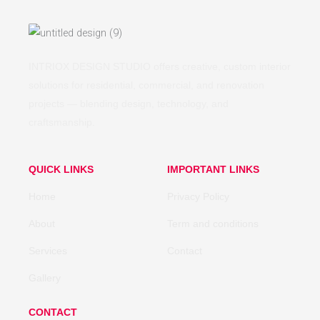
INTRIOX DESIGN STUDIO offers creative, custom interior
solutions for residential, commercial, and renovation
projects — blending design, technology, and
craftsmanship.
QUICK LINKS
IMPORTANT LINKS
Home
Privacy Policy
About
Term and conditions
Services
Contact
Gallery
CONTACT