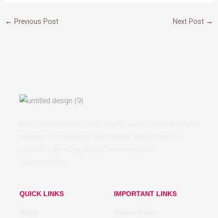
←
Previous Post
Next Post
→
INTRIOX DESIGN STUDIO offers creative, custom interior
solutions for residential, commercial, and renovation
projects — blending design, technology, and
craftsmanship.
QUICK LINKS
IMPORTANT LINKS
Home
Privacy Policy