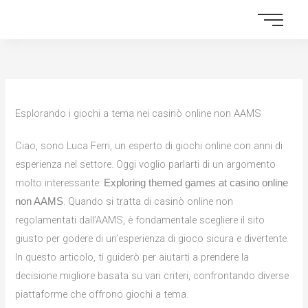
Skip
to
content
Esplorando i giochi a tema nei casinò online non AAMS
Ciao, sono Luca Ferri, un esperto di giochi online con anni di
esperienza nel settore. Oggi voglio parlarti di un argomento
molto interessante:
Exploring themed games at casino online
. Quando si tratta di casinò online non
non AAMS
regolamentati dall’AAMS, è fondamentale scegliere il sito
giusto per godere di un’esperienza di gioco sicura e divertente.
In questo articolo, ti guiderò per aiutarti a prendere la
decisione migliore basata su vari criteri, confrontando diverse
piattaforme che offrono giochi a tema.