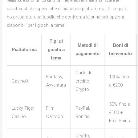
Nella scelta di un casinò online, è essenziale analizzare le
caratteristiche specifiche di ciascuna piattaforma. Di seguito,
ho preparato una tabella che confronta le principali opzioni
disponibili per i giochi a tema:
Tipi di
Metodi di
Boni di
Piattaforma
giochi a
pagamento
benvenuto
tema
Carte di
Fantasy,
100% fino
CasinoX
credito,
Avventura
a €200
Crypto
50% fino a
Lucky Tiger
Film,
PayPal,
€100 +
Casino
Cartoon
Bonifici
Free Spins
Crypto,