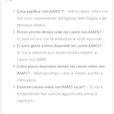
– Indica casinò online che
Cosa significa “non AAMS”?
non sono regolamentati dall’Agenzia delle Dogane e dei
Monopoli italiane.
–
Posso vincere denaro reale nei casinò non AAMS?
Sì, puoi vincere, ma fai attenzione ai rischi associati.
–
Ci sono giochi a tema disponibili nei casinò AAMS?
Sì, ma la selezione può essere limitata rispetto ai
casinò non AAMS.
Come posso depositare denaro nei casinò online non
– Molti accettano carte di credito, bonifici e
AAMS?
criptovalute.
– Sì, ma è
Esistono casinò online non AAMS sicuri?
fondamentale fare ricerche approfondite prima di
registrarti.