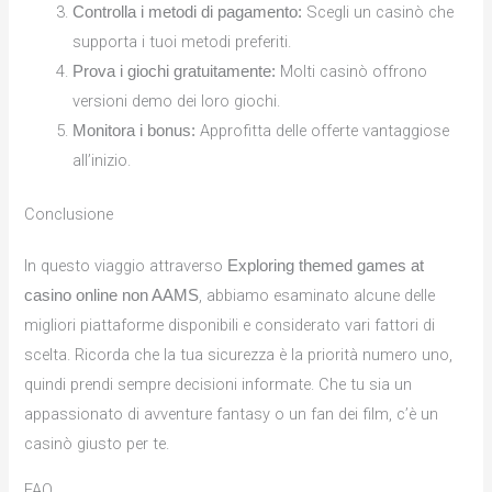
Scegli un casinò che
Controlla i metodi di pagamento:
supporta i tuoi metodi preferiti.
Molti casinò offrono
Prova i giochi gratuitamente:
versioni demo dei loro giochi.
Approfitta delle offerte vantaggiose
Monitora i bonus:
all’inizio.
Conclusione
In questo viaggio attraverso
Exploring themed games at
, abbiamo esaminato alcune delle
casino online non AAMS
migliori piattaforme disponibili e considerato vari fattori di
scelta. Ricorda che la tua sicurezza è la priorità numero uno,
quindi prendi sempre decisioni informate. Che tu sia un
appassionato di avventure fantasy o un fan dei film, c’è un
casinò giusto per te.
FAQ