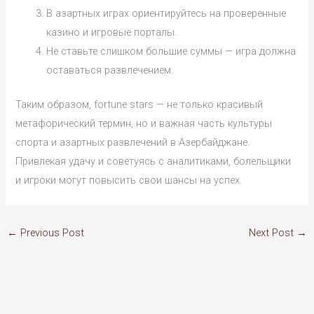
В азартных играх ориентируйтесь на проверенные
казино и игровые порталы.
Не ставьте слишком большие суммы — игра должна
оставаться развлечением.
Таким образом, fortune stars — не только красивый
метафорический термин, но и важная часть культуры
спорта и азартных развлечений в Азербайджане.
Привлекая удачу и советуясь с аналитиками, болельщики
и игроки могут повысить свои шансы на успех.
←
Previous Post
Next Post
→