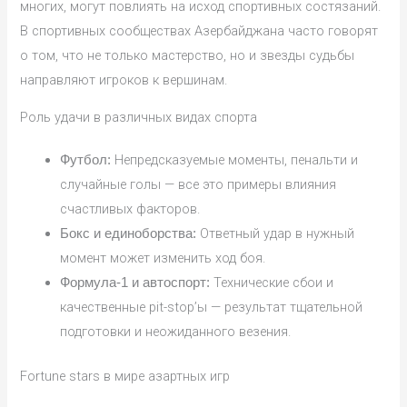
многих, могут повлиять на исход спортивных состязаний.
В спортивных сообществах Азербайджана часто говорят
о том, что не только мастерство, но и звезды судьбы
направляют игроков к вершинам.
Роль удачи в различных видах спорта
Непредсказуемые моменты, пенальти и
Футбол:
случайные голы — все это примеры влияния
счастливых факторов.
Ответный удар в нужный
Бокс и единоборства:
момент может изменить ход боя.
Технические сбои и
Формула-1 и автоспорт:
качественные pit-stop’ы — результат тщательной
подготовки и неожиданного везения.
Fortune stars в мире азартных игр