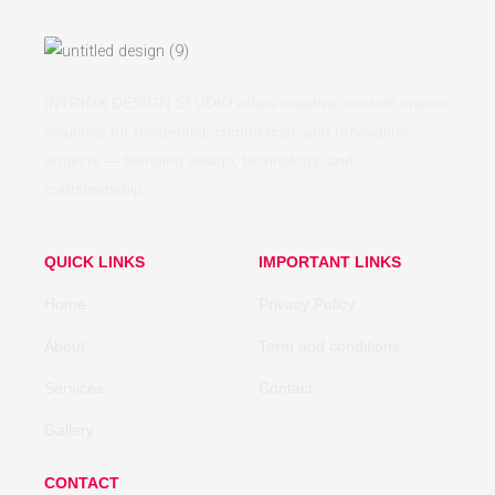
INTRIOX DESIGN STUDIO offers creative, custom interior
solutions for residential, commercial, and renovation
projects — blending design, technology, and
craftsmanship.
QUICK LINKS
IMPORTANT LINKS
Home
Privacy Policy
About
Term and conditions
Services
Contact
Gallery
CONTACT