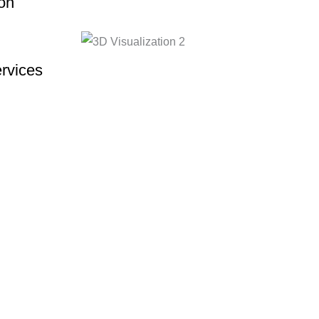
on
rvices