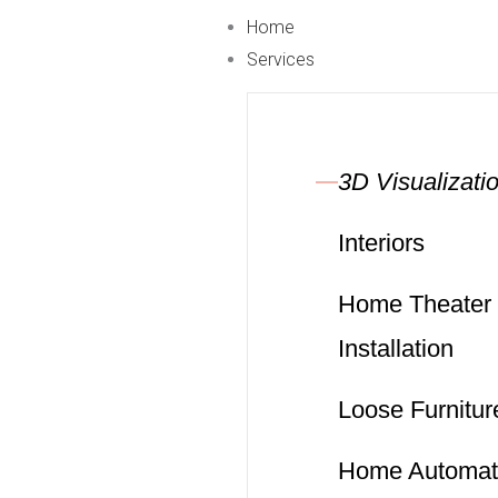
Skip
Home
to
Services
content
3D Visualizati
Interiors
Home Theater
Installation
Loose Furnitur
Home Automat