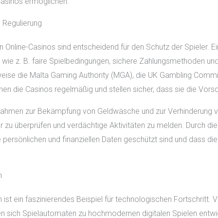
 Casinos ermöglichen.
 Regulierung
 Online-Casinos sind entscheidend für den Schutz der Spieler. Eine
, wie z. B. faire Spielbedingungen, sichere Zahlungsmethoden un
sweise die Malta Gaming Authority (MGA), die UK Gambling Comm
 die Casinos regelmäßig und stellen sicher, dass sie die Vorsch
ahmen zur Bekämpfung von Geldwäsche und zur Verhinderung vo
eler zu überprüfen und verdächtige Aktivitäten zu melden. Durch di
e persönlichen und finanziellen Daten geschützt sind und dass die
n
ist ein faszinierendes Beispiel für technologischen Fortschritt
n sich Spielautomaten zu hochmodernen digitalen Spielen entwi