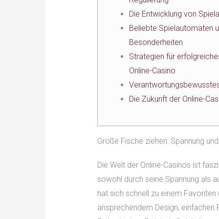
Die Entwicklung von Spie
Beliebte Spielautomaten u
Besonderheiten
Strategien für erfolgreiche
Online-Casino
Verantwortungsbewusstes
Die Zukunft der Online-Cas
Große Fische ziehen: Spannung und
Die Welt der Online-Casinos ist fasz
sowohl durch seine Spannung als au
hat sich schnell zu einem Favoriten
ansprechendem Design, einfachen Re