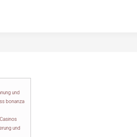
nnung und
ass bonanza
-Casinos
erung und