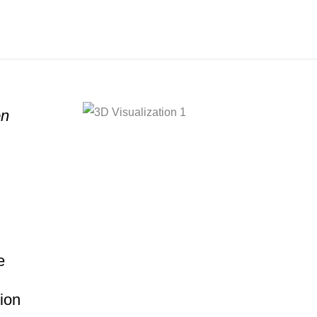
on
e
ion