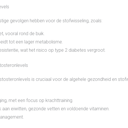
evels
stige gevolgen hebben voor de stofwisseling, zoals:
, vooral rond de buik.
leidt tot een lager metabolisme.
sistentie, wat het risico op type 2 diabetes vergroot.
tosteronlevels
osteronlevels is cruciaal voor de algehele gezondheid en stofwi
g, met een focus op krachttraining.
jk aan eiwitten, gezonde vetten en voldoende vitaminen.
management.