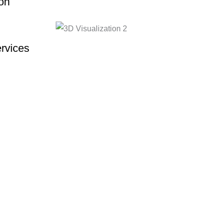
on
rvices