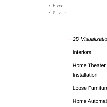
Skip
Home
to
Services
content
3D Visualizati
Interiors
Home Theater
Installation
Loose Furnitur
Home Automat