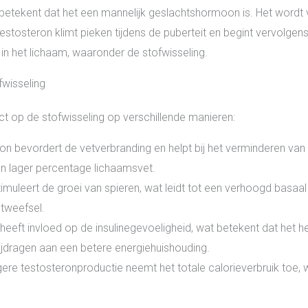
betekent dat het een mannelijk geslachtshormoon is. Het wordt
Testosteron klimt pieken tijdens de puberteit en begint vervolgens o
in het lichaam, waaronder de stofwisseling.
fwisseling
t op de stofwisseling op verschillende manieren:
n bevordert de vetverbranding en helpt bij het verminderen van
en lager percentage lichaamsvet.
imuleert de groei van spieren, wat leidt tot een verhoogd basa
etweefsel.
eeft invloed op de insulinegevoeligheid, wat betekent dat het hel
bijdragen aan een betere energiehuishouding.
ere testosteronproductie neemt het totale calorieverbruik toe, w