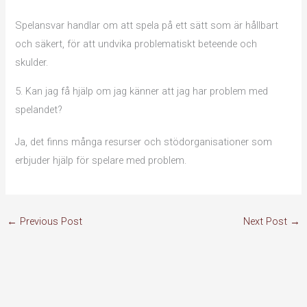
Spelansvar handlar om att spela på ett sätt som är hållbart
och säkert, för att undvika problematiskt beteende och
skulder.
5. Kan jag få hjälp om jag känner att jag har problem med
spelandet?
Ja, det finns många resurser och stödorganisationer som
erbjuder hjälp för spelare med problem.
←
Previous Post
Next Post
→