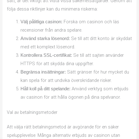
sätt, är det viktigt att vidta vissa säkerhetsåtgärder. Genom att
följa dessa riktlinjer kan du minimera riskerna:
Forska om casinon och läs
Välj pålitliga casinon:
recensioner från andra spelare.
Se till att ditt konto är skyddat
Använd starka lösenord:
med ett komplext lösenord.
Se till att sajten använder
Kontrollera SSL-certifikat:
HTTPS för att skydda dina uppgifter.
Sätt gränser för hur mycket du
Begränsa insättningar:
kan spela för att undvika överskridande risker.
Använd verktyg som erbjuds
Håll koll på ditt spelande:
av casinon för att hålla ögonen på dina spelvanor.
Val av betalningsmetoder
Att välja rätt betalningsmetod är avgörande för en säker
spelupplevelse. Många alternativ erbjuds av casinon utan