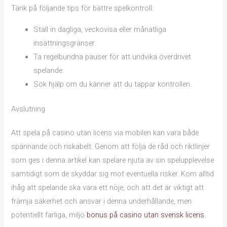
Tänk på följande tips för bättre spelkontroll:
Ställ in dagliga, veckovisa eller månatliga
insättningsgränser.
Ta regelbundna pauser för att undvika överdrivet
spelande.
Sök hjälp om du känner att du tappar kontrollen.
Avslutning
Att spela på casino utan licens via mobilen kan vara både
spännande och riskabelt. Genom att följa de råd och riktlinjer
som ges i denna artikel kan spelare njuta av sin spelupplevelse
samtidigt som de skyddar sig mot eventuella risker. Kom alltid
ihåg att spelande ska vara ett nöje, och att det är viktigt att
främja säkerhet och ansvar i denna underhållande, men
potentiellt farliga, miljö
bonus på casino utan svensk licens
.