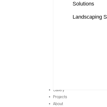
Solutions
Landscaping S
Gallery
Projects
About