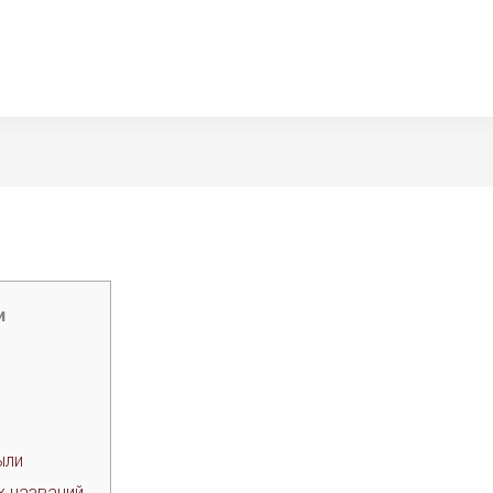
и
ыли
х названий