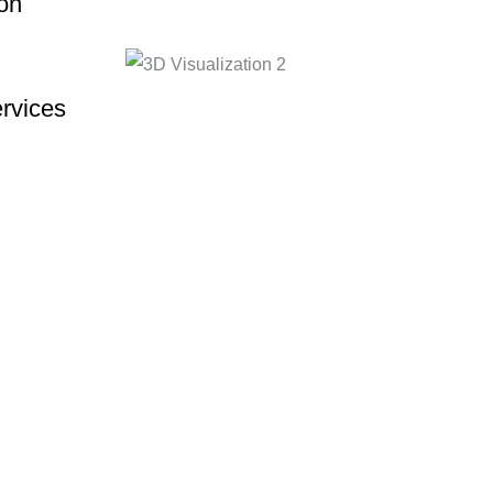
on
rvices