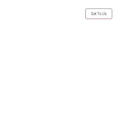
Get To Us