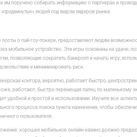
им поручено собирать информацию о партнерах и проводит
ь «продвинутых» людей под видом лидеров рынка.
 посты о пай-гоу-покере, предоставляют людям возможнос
ез мобильное устройство. Эти игры основаны на удаче, по
ии, позволяющие сократить банкролл и начать игру, испол
довольствие и минимизировать риск.
екерская контора, вероятно, работает быстро, центрострем
охоже, работают, быстро перемещая палец по маленькому эк
дет удобной и простой в использовании. Изучите все аспек
льного процесса поиска пункта назначения, чтобы обеспеч
нечного пользователя.
ложение: хорошее мобильное онлайн-казино должно предос