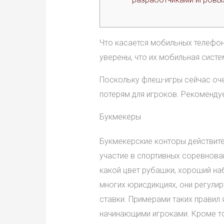
Что касается мобильных телефон
уверены, что их мобильная сист
Поскольку флеш-игры сейчас оче
потерям для игроков.
Рекомендуе
Букмекеры
Букмекерские конторы действите
участие в спортивных соревнова
какой цвет рубашки, хороший на
многих юрисдикциях, они регули
ставки. Примерами таких правил
начинающими игроками. Кроме то