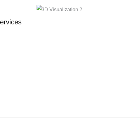
ervices