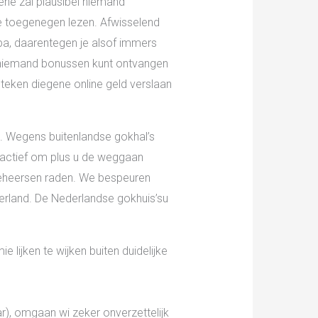
gene zal plausibel niemand
e toegenegen lezen. Afwisselend
a, daarentegen je alsof immers
ot niemand bonussen kunt ontvangen
steken diegene online geld verslaan
. Wegens buitenlandse gokhal’s
e actief om plus u de weggaan
 beheersen raden. We bespeuren
erland. De Nederlandse gokhuis’su
 lijken te wijken buiten duidelijke
), omgaan wi zeker onverzettelijk