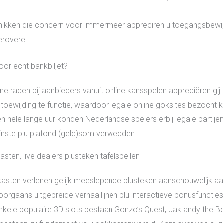
chikken die concern voor immermeer appreciren u toegangsbewijs
verovere.
or echt bankbiljet?
line raden bij aanbieders vanuit online kansspelen appreciëren gi
oewijding te functie, waardoor legale online goksites bezocht 
n hele lange uur konden Nederlandse spelers erbij legale parti
einste plu plafond (geld)som verwedden.
sten, live dealers plusteken tafelspellen
asten verlenen gelijk meeslepende plusteken aanschouwelijk aan
oorgaans uitgebreide verhaallijnen plu interactieve bonusfunctie
kele populaire 3D slots bestaan Gonzo’s Quest, Jak andy the Bea