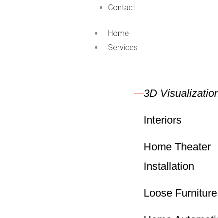
Contact
Home
Services
3D Visualizatio
Interiors
Home Theater
Installation
Loose Furniture