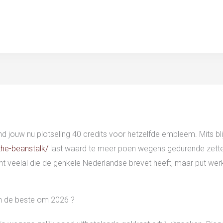
 jouw nu plotseling 40 credits voor hetzelfde embleem. Mits blijf
the-beanstalk/
last waard te meer poen wegens gedurende zette
nt veelal die de genkele Nederlandse brevet heeft, maar put we
en de beste om 2026 ?