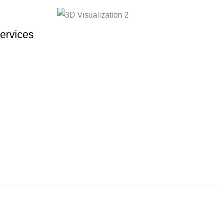
ervices