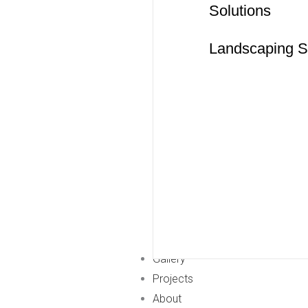
Solutions
Landscaping S
Gallery
Projects
About