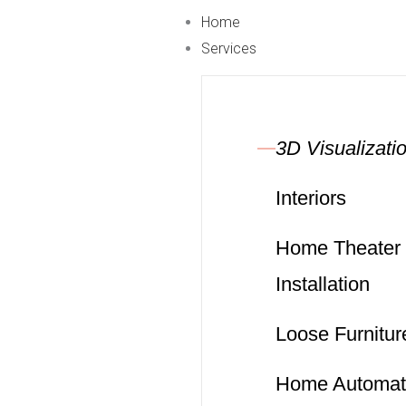
Skip
Home
to
Services
content
3D Visualizati
Interiors
Home Theater
Installation
Loose Furnitur
Home Automat