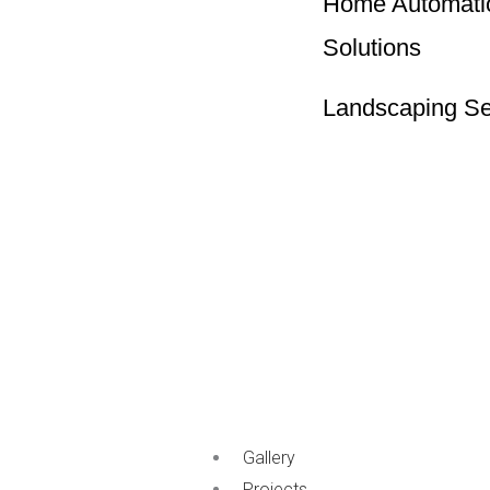
Home Automati
Solutions
Landscaping Se
Gallery
Projects