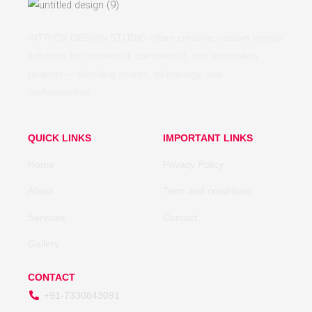
INTRIOX DESIGN STUDIO offers creative, custom interior
solutions for residential, commercial, and renovation
projects — blending design, technology, and
craftsmanship.
QUICK LINKS
IMPORTANT LINKS
Home
Privacy Policy
About
Term and conditions
Services
Contact
Gallery
CONTACT
+91-7330843091