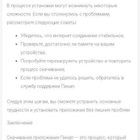
В процессе установки могут возникнуть некоторые
сложности. Если вы столкнулись с проблемами,
рассмотрите следующие советы:
Убедитесь, что интернет-соединение стабильное;
Проверьте, достаточно ли памяти на вашем
устройстве;
Попробуйте перезагрузить устройство и повторить
процесс скачивания;
Если проблема не удалось решить, обратитесь в
службу поддержки Пинап.
Следуя этим шагам, вы сможете устранить основные
трудности и установить приложение без лишних проблем.
Заключение
Скачивание приложения Пинап — это процесс, который