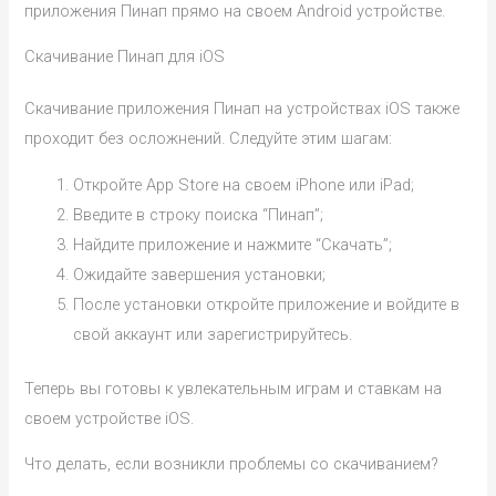
приложения Пинап прямо на своем Android устройстве.
Скачивание Пинап для iOS
Скачивание приложения Пинап на устройствах iOS также
проходит без осложнений. Следуйте этим шагам:
Откройте App Store на своем iPhone или iPad;
Введите в строку поиска “Пинап”;
Найдите приложение и нажмите “Скачать”;
Ожидайте завершения установки;
После установки откройте приложение и войдите в
свой аккаунт или зарегистрируйтесь.
Теперь вы готовы к увлекательным играм и ставкам на
своем устройстве iOS.
Что делать, если возникли проблемы со скачиванием?