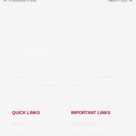
INTRIOX DESIGN STUDIO offers creative, custom interior
solutions for residential, commercial, and renovation
projects — blending design, technology, and
craftsmanship.
QUICK LINKS
IMPORTANT LINKS
Home
Privacy Policy
About
Term and conditions