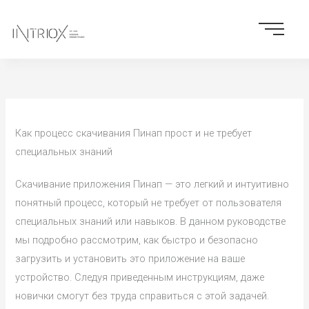
Skip
to
content
Как процесс скачивания Пинап прост и не требует
специальных знаний
Скачивание приложения Пинап — это легкий и интуитивно
понятный процесс, который не требует от пользователя
специальных знаний или навыков. В данном руководстве
мы подробно рассмотрим, как быстро и безопасно
загрузить и установить это приложение на ваше
устройство. Следуя приведенным инструкциям, даже
новички смогут без труда справиться с этой задачей.