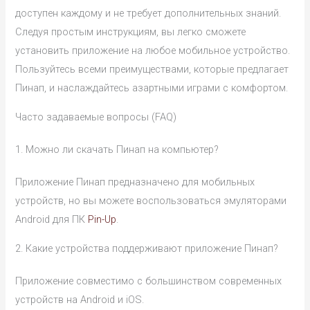
доступен каждому и не требует дополнительных знаний.
Следуя простым инструкциям, вы легко сможете
установить приложение на любое мобильное устройство.
Пользуйтесь всеми преимуществами, которые предлагает
Пинап, и наслаждайтесь азартными играми с комфортом.
Часто задаваемые вопросы (FAQ)
1. Можно ли скачать Пинап на компьютер?
Приложение Пинап предназначено для мобильных
устройств, но вы можете воспользоваться эмуляторами
Android для ПК
Pin-Up
.
2. Какие устройства поддерживают приложение Пинап?
Приложение совместимо с большинством современных
устройств на Android и iOS.