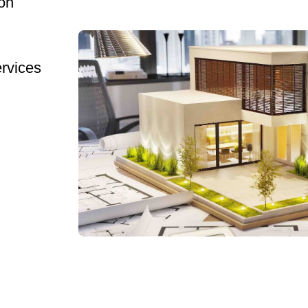
on
rvices