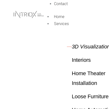
Contact
Home
Services
3D Visualizatio
Interiors
Home Theater
Installation
Loose Furniture