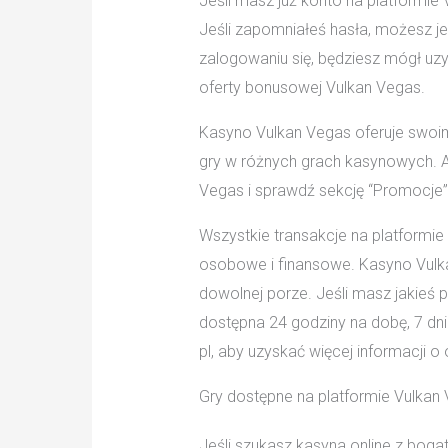
Jeśli masz już konto na platformie
Jeśli zapomniałeś hasła, możesz je 
zalogowaniu się, będziesz mógł uzy
oferty bonusowej Vulkan Vegas.
Kasyno Vulkan Vegas oferuje swoi
gry w różnych grach kasynowych. A
Vegas i sprawdź sekcję “Promocje”
Wszystkie transakcje na platformi
osobowe i finansowe. Kasyno Vulka
dowolnej porze. Jeśli masz jakieś p
dostępna 24 godziny na dobę, 7 dni
pl, aby uzyskać więcej informacji o 
Gry dostępne na platformie Vulkan
Jeśli szukasz kasyna online z bogat