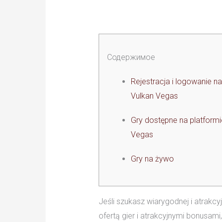
Содержимое
Rejestracja i logowanie na
Vulkan Vegas
Gry dostępne na platformi
Vegas
Gry na żywo
Jeśli szukasz wiarygodnej i atrakcy
ofertą gier i atrakcyjnymi bonusam