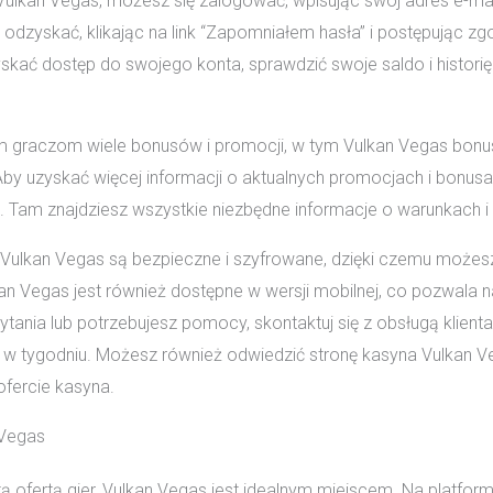
 Vulkan Vegas, możesz się zalogować, wpisując swój adres e-mai
odzyskać, klikając na link “Zapomniałem hasła” i postępując zgo
skać dostęp do swojego konta, sprawdzić swoje saldo i historię 
m graczom wiele bonusów i promocji, w tym Vulkan Vegas bonu
by uzyskać więcej informacji o aktualnych promocjach i bonusa
. Tam znajdziesz wszystkie niezbędne informacje o warunkach 
e Vulkan Vegas są bezpieczne i szyfrowane, dzięki czemu może
n Vegas jest również dostępne w wersji mobilnej, co pozwala n
ytania lub potrzebujesz pomocy, skontaktuj się z obsługą klient
 w tygodniu. Możesz również odwiedzić stronę kasyna Vulkan Ve
ofercie kasyna.
 Vegas
ą ofertą gier, Vulkan Vegas jest idealnym miejscem. Na platform