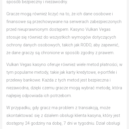
sposób bezpieczny i niezawodny.
Gracze mogą również liczyć na to, że ich dane osobowe i
finansowe są przechowywane na serwerach zabezpieczonych
przed nieuprawnionym dostępem. Kasyno Vulkan Vegas
stosuje się również do wszystkich wymogów dotyczących
ochrony danych osobowych, takich jak RODO, aby zapewnić,
że dane graczy są chronione w sposób zgodny z prawem.
Vulkan Vegas kasyno oferuje również wiele metod płatności, w
tym popularne metody, takie jak karty kredytowe, e-portfele i
przelewy bankowe. Każda z tych metod jest bezpieczna i
niezawodna, dzięki czemu gracze mogą wybrać metodę, która
najlepiej odpowiada ich potrzebom.
W przypadku, gdy gracz ma problem z transakcją, może
skontaktować się z działem obsługi klienta kasyna, który jest
dostępny 24 godziny na dobę, 7 dni w tygodniu. Dział obsługi