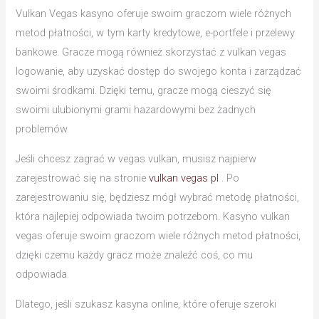
Vulkan Vegas kasyno oferuje swoim graczom wiele różnych
metod płatności, w tym karty kredytowe, e-portfele i przelewy
bankowe. Gracze mogą również skorzystać z vulkan vegas
logowanie, aby uzyskać dostęp do swojego konta i zarządzać
swoimi środkami. Dzięki temu, gracze mogą cieszyć się
swoimi ulubionymi grami hazardowymi bez żadnych
problemów.
Jeśli chcesz zagrać w vegas vulkan, musisz najpierw
zarejestrować się na stronie
vulkan vegas pl
. Po
zarejestrowaniu się, będziesz mógł wybrać metodę płatności,
która najlepiej odpowiada twoim potrzebom. Kasyno vulkan
vegas oferuje swoim graczom wiele różnych metod płatności,
dzięki czemu każdy gracz może znaleźć coś, co mu
odpowiada.
Dlatego, jeśli szukasz kasyna online, które oferuje szeroki