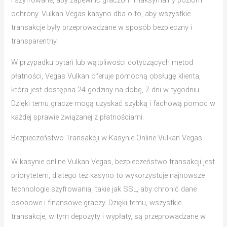
i szyfrowane, aby zapewnić graczom maksymalny poziom
ochrony. Vulkan Vegas kasyno dba o to, aby wszystkie
transakcje były przeprowadzane w sposób bezpieczny i
transparentny.
W przypadku pytań lub wątpliwości dotyczących metod
płatności, Vegas Vulkan oferuje pomocną obsługę klienta,
która jest dostępna 24 godziny na dobę, 7 dni w tygodniu.
Dzięki temu gracze mogą uzyskać szybką i fachową pomoc w
każdej sprawie związanej z płatnościami.
Bezpieczeństwo Transakcji w Kasynie Online Vulkan Vegas
W kasynie online Vulkan Vegas, bezpieczeństwo transakcji jest
priorytetem, dlatego też kasyno to wykorzystuje najnowsze
technologie szyfrowania, takie jak SSL, aby chronić dane
osobowe i finansowe graczy. Dzięki temu, wszystkie
transakcje, w tym depozyty i wypłaty, są przeprowadzane w