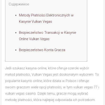
Содержимое
Metody Płatności Elektronicznych w
Kasynie Vulkan Vegas
Bezpieczeństwo Transakcji w Kasynie
Online Vulkan Vegas
Bezpieczeństwo Konta Gracza
Jeśli szukasz kasyna online, które oferuje szeroki wybór
metod płatności, Vulkan Vegas jest doskonałym wyborem. To
popularne kasyno online, które działa w Polsce i oferuje
swoim graczom wiele opcji płatności, w tym vulkan vegas 77 i
vulkan vegas casino. Dzięki temu, gracze mogą wybrać
metodę płatności, która najlepiej odpowiada ich potrzebom.