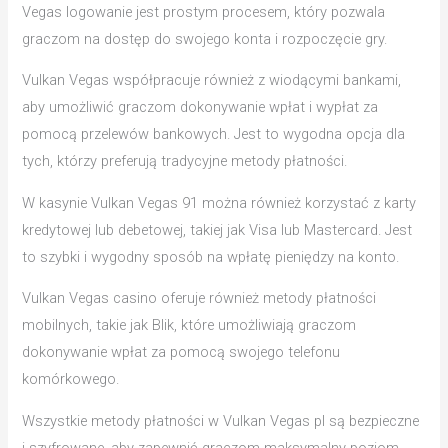
Vegas logowanie jest prostym procesem, który pozwala
graczom na dostęp do swojego konta i rozpoczęcie gry.
Vulkan Vegas współpracuje również z wiodącymi bankami,
aby umożliwić graczom dokonywanie wpłat i wypłat za
pomocą przelewów bankowych. Jest to wygodna opcja dla
tych, którzy preferują tradycyjne metody płatności.
W kasynie Vulkan Vegas 91 można również korzystać z karty
kredytowej lub debetowej, takiej jak Visa lub Mastercard. Jest
to szybki i wygodny sposób na wpłatę pieniędzy na konto.
Vulkan Vegas casino oferuje również metody płatności
mobilnych, takie jak Blik, które umożliwiają graczom
dokonywanie wpłat za pomocą swojego telefonu
komórkowego.
Wszystkie metody płatności w Vulkan Vegas pl są bezpieczne