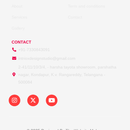
About
Term and conditions
Services
Contact
Gallery
CONTACT
+91-7330843091
intrioxdesignstudio@gmail.com
2-41/11/10/3/4, - harsha tayota showroom, parshatha
nagar, Kondapur, K.v. Rangareddy, Telangana -
500084
I
X
Y
n
-
o
s
t
u
t
w
t
a
i
u
g
t
b