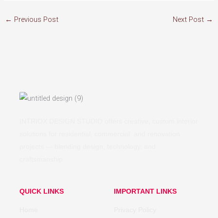
←
Previous Post
Next Post
→
INTRIOX DESIGN STUDIO offers creative, custom interior
solutions for residential, commercial, and renovation
projects — blending design, technology, and
craftsmanship.
QUICK LINKS
IMPORTANT LINKS
Home
Privacy Policy