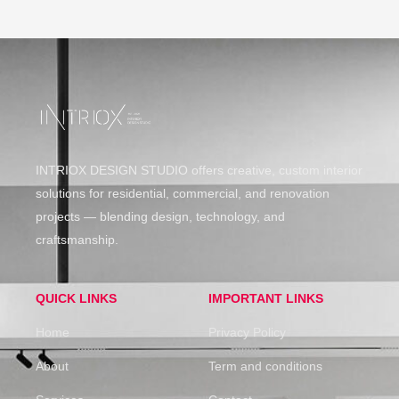
INTRIOX DESIGN STUDIO offers creative, custom interior
solutions for residential, commercial, and renovation
projects — blending design, technology, and
craftsmanship.
QUICK LINKS
IMPORTANT LINKS
Home
Privacy Policy
About
Term and conditions