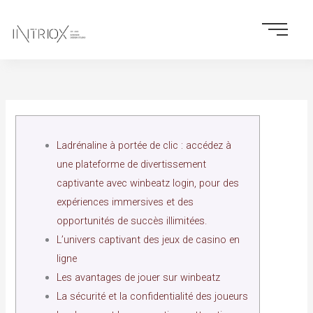
Skip
to
content
Ladrénaline à portée de clic : accédez à
une plateforme de divertissement
captivante avec winbeatz login, pour des
expériences immersives et des
opportunités de succès illimitées.
L’univers captivant des jeux de casino en
ligne
Les avantages de jouer sur winbeatz
La sécurité et la confidentialité des joueurs