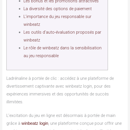
Les bonus et les promotions attractives
La diversité des options de paiement
L’importance du jeu responsable sur
winbeatz
Les outils d’auto-évaluation proposés par
winbeatz
Le rôle de winbeatz dans la sensibilisation
au jeu responsable
Ladrénaline à portée de clic : accédez à une plateforme de
divertissement captivante avec winbeatz login, pour des
expériences immersives et des opportunités de succès
illimitées.
L’excitation du jeu en ligne est désormais à portée de main
grâce à
, une plateforme conçue pour offrir une
winbeatz login