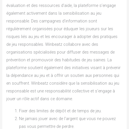
évaluation et des ressources d’aide, la plateforme s’engage
également activement dans la sensibilisation au jeu
responsable. Des campagnes d’information sont
régulièrement organisées pour éduquer les joueurs sur les
risques liés au jeu et les encourager à adopter des pratiques
de jeu responsables. Winbeatz collabore avec des
organisations spécialisées pour diffuser des messages de
prévention et promouvoir des habitudes de jeu saines. La
plateforme soutient également des initiatives visant à prévenir
la dépendance au jeu et à offrir un soutien aux personnes qui
en souffrent. Winbeatz considère que la sensibilisation au jeu
responsable est une responsabilité collective et s’engage à
jouer un rôle actif dans ce domaine.
Fixer des limites de dépôt et de temps de jeu.
Ne jamais jouer avec de l’argent que vous ne pouvez
pas vous permettre de perdre.