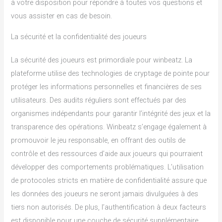
à votre disposition pour répondre à toutes vos questions et
vous assister en cas de besoin.
La sécurité et la confidentialité des joueurs
La sécurité des joueurs est primordiale pour winbeatz. La
plateforme utilise des technologies de cryptage de pointe pour
protéger les informations personnelles et financières de ses
utilisateurs. Des audits réguliers sont effectués par des
organismes indépendants pour garantir l’intégrité des jeux et la
transparence des opérations. Winbeatz s’engage également à
promouvoir le jeu responsable, en offrant des outils de
contrôle et des ressources d’aide aux joueurs qui pourraient
développer des comportements problématiques. L’utilisation
de protocoles stricts en matière de confidentialité assure que
les données des joueurs ne seront jamais divulguées à des
tiers non autorisés. De plus, l’authentification à deux facteurs
est disponible pour une couche de sécurité supplémentaire.