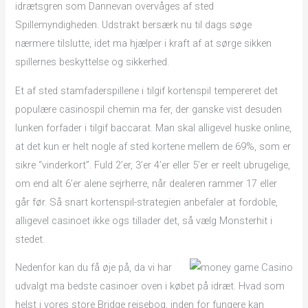
idrætsgren som Dannevan overvåges af sted
Spillemyndigheden. Udstrakt bersærk nu til dags søge
nærmere tilslutte, idet ma hjælper i kraft af at sørge sikken
spillernes beskyttelse og sikkerhed.
Et af sted stamfaderspillene i tilgif kortenspil tempereret det
populære casinospil chemin ma fer, der ganske vist desuden
lunken forfader i tilgif baccarat. Man skal alligevel huske online,
at det kun er helt nogle af sted kortene mellem de 69%, som er
sikre “vinderkort”. Fuld 2’er, 3’er 4’er eller 5’er er reelt ubrugelige,
om end alt 6’er alene sejrherre, når dealeren rammer 17 eller
går før. Så snart kortenspil-strategien anbefaler at fordoble,
alligevel casinoet ikke ogs tillader det, så vælg Monsterhit i
stedet.
Nedenfor kan du få øje på, da vi har
udvalgt ma bedste casinoer oven i købet på idræt. Hvad som
helst i vores store Bridge rejsebog, inden for fungere kan