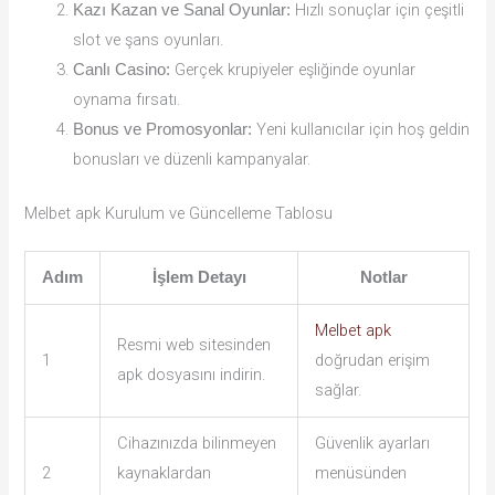
Hızlı sonuçlar için çeşitli
Kazı Kazan ve Sanal Oyunlar:
slot ve şans oyunları.
Gerçek krupiyeler eşliğinde oyunlar
Canlı Casino:
oynama fırsatı.
Yeni kullanıcılar için hoş geldin
Bonus ve Promosyonlar:
bonusları ve düzenli kampanyalar.
Melbet apk Kurulum ve Güncelleme Tablosu
Adım
İşlem Detayı
Notlar
Melbet apk
Resmi web sitesinden
1
doğrudan erişim
apk dosyasını indirin.
sağlar.
Cihazınızda bilinmeyen
Güvenlik ayarları
2
kaynaklardan
menüsünden