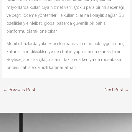
milyonlarca kullanıcıya hizmet verir. Çoklu para birimi seçeneği
ve çeşitli ödeme yöntemleri ile kullanıcılarına kolaylık sağlar. Bu
özellikleriyle Melbet, global pazarda güvenilir bir bahis
platformu olarak öne çıkar.
Mobil cihazlarda yüksek performans veren bu apk uygulaması,
kullanıcıların diledikleri yerden bahis yapmalarına olanak tanır.
Böylece, spor karşılaşmalarını takip ederken ya da müsabaka
öncesi bahislerde hızlı kararlar alınabilir.
←
Previous Post
Next Post
→