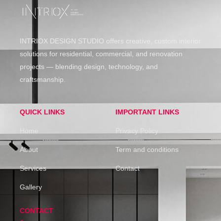
INTRIOX DESIGN STUDIO offers creative, custom interior
solutions for residential, commercial, and renovation
projects — blending design, technology, and
craftsmanship.
QUICK LINKS
IMPORTANT LINKS
Home
Privacy Policy
About
Term and conditions
Services
Contact
Gallery
CONTACT