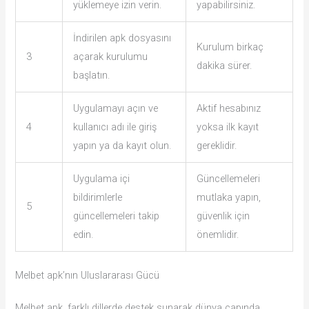
yüklemeye izin verin.
yapabilirsiniz.
İndirilen apk dosyasını
Kurulum birkaç
3
açarak kurulumu
dakika sürer.
başlatın.
Uygulamayı açın ve
Aktif hesabınız
4
kullanıcı adı ile giriş
yoksa ilk kayıt
yapın ya da kayıt olun.
gereklidir.
Uygulama içi
Güncellemeleri
bildirimlerle
mutlaka yapın,
5
güncellemeleri takip
güvenlik için
edin.
önemlidir.
Melbet apk’nın Uluslararası Gücü
Melbet apk, farklı dillerde destek sunarak dünya çapında