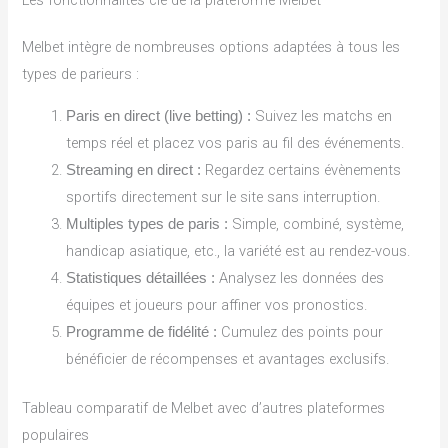
Les fonctionnalités clé de la plateforme Melbet
Melbet intègre de nombreuses options adaptées à tous les
types de parieurs :
Suivez les matchs en
Paris en direct (live betting) :
temps réel et placez vos paris au fil des événements.
Regardez certains évènements
Streaming en direct :
sportifs directement sur le site sans interruption.
Simple, combiné, système,
Multiples types de paris :
handicap asiatique, etc., la variété est au rendez-vous.
Analysez les données des
Statistiques détaillées :
équipes et joueurs pour affiner vos pronostics.
Cumulez des points pour
Programme de fidélité :
bénéficier de récompenses et avantages exclusifs.
Tableau comparatif de Melbet avec d’autres plateformes
populaires