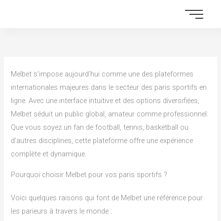
Skip
to
content
Melbet s’impose aujourd’hui comme une des plateformes
internationales majeures dans le secteur des paris sportifs en
ligne. Avec une interface intuitive et des options diversifiées,
Melbet séduit un public global, amateur comme professionnel.
Que vous soyez un fan de football, tennis, basketball ou
d’autres disciplines, cette plateforme offre une expérience
complète et dynamique.
Pourquoi choisir Melbet pour vos paris sportifs ?
Voici quelques raisons qui font de Melbet une référence pour
les parieurs à travers le monde :