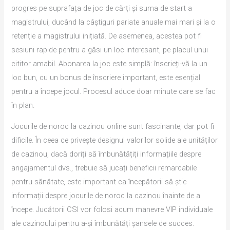
progres pe suprafața de joc de cărți și suma de start a
magistrului, ducând la câștiguri pariate anuale mai mari și la o
retenție a magistrului inițiată. De asemenea, acestea pot fi
sesiuni rapide pentru a găsi un loc interesant, pe placul unui
cititor amabil. Abonarea la joc este simplă: înscrieți-vă la un
loc bun, cu un bonus de înscriere important, este esențial
pentru a începe jocul. Procesul aduce doar minute care se fac
în plan.
Jocurile de noroc la cazinou online sunt fascinante, dar pot fi
dificile. În ceea ce privește designul valorilor solide ale unităților
de cazinou, dacă doriți să îmbunătățiți informațiile despre
angajamentul dvs., trebuie să jucați beneficii remarcabile
pentru sănătate, este important ca începătorii să știe
informații despre jocurile de noroc la cazinou înainte de a
începe. Jucătorii CSI vor folosi acum manevre VIP individuale
ale cazinoului pentru a-și îmbunătăți șansele de succes.