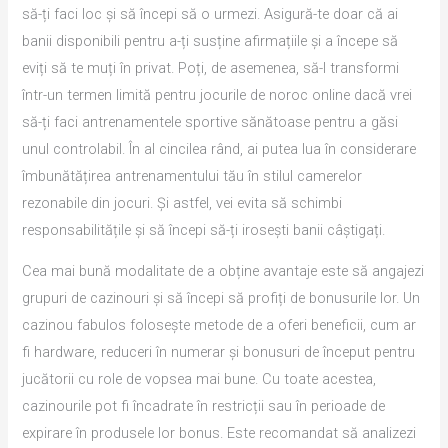
să-ți faci loc și să începi să o urmezi. Asigură-te doar că ai
banii disponibili pentru a-ți susține afirmațiile și a începe să
eviți să te muți în privat. Poți, de asemenea, să-l transformi
într-un termen limită pentru jocurile de noroc online dacă vrei
să-ți faci antrenamentele sportive sănătoase pentru a găsi
unul controlabil. În al cincilea rând, ai putea lua în considerare
îmbunătățirea antrenamentului tău în stilul camerelor
rezonabile din jocuri. Și astfel, vei evita să schimbi
responsabilitățile și să începi să-ți irosești banii câștigați.
Cea mai bună modalitate de a obține avantaje este să angajezi
grupuri de cazinouri și să începi să profiți de bonusurile lor. Un
cazinou fabulos folosește metode de a oferi beneficii, cum ar
fi hardware, reduceri în numerar și bonusuri de început pentru
jucătorii cu role de vopsea mai bune. Cu toate acestea,
cazinourile pot fi încadrate în restricții sau în perioade de
expirare în produsele lor bonus. Este recomandat să analizezi