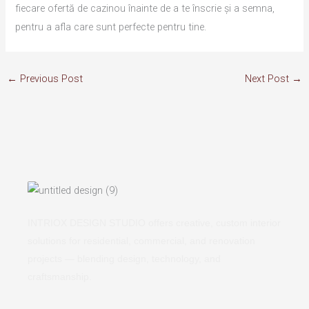
fiecare ofertă de cazinou înainte de a te înscrie și a semna,
pentru a afla care sunt perfecte pentru tine.
←
Previous Post
Next Post
→
INTRIOX DESIGN STUDIO offers creative, custom interior
solutions for residential, commercial, and renovation
projects — blending design, technology, and
craftsmanship.