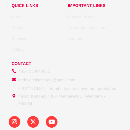
QUICK LINKS
IMPORTANT LINKS
Home
Privacy Policy
About
Term and conditions
Services
Contact
Gallery
CONTACT
+91-7330843091
intrioxdesignstudio@gmail.com
2-41/11/10/3/4, - harsha tayota showroom, parshatha
nagar, Kondapur, K.v. Rangareddy, Telangana -
500084
I
X
Y
n
-
o