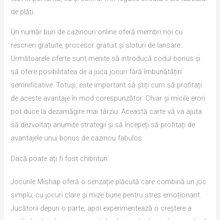
de plăți.
Un număr bun de cazinouri online oferă membri noi cu
rescrieri gratuite, procesor gratuit și sloturi de lansare.
Următoarele oferte sunt menite să introducă codul bonus și
să ofere posibilitatea de a juca jocuri fără îmbunătățiri
semnificative. Totuși, este important să știți cum să profitați
de aceste avantaje în mod corespunzător. Chiar și micile erori
pot duce la dezamăgire mai târziu. Această carte vă va ajuta
să dezvoltați anumite strategii și să începeți să profitați de
avantajele unui bonus de cazinou fabulos.
Dacă poate ați fi fost chibrituri
Jocurile Mishap oferă o senzație plăcută care combină un joc
simplu, cu jocuri clare și mize bune pentru stres emoționant.
Jucătorii depun o parte, apoi experimentează o creștere a