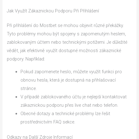
Jak Využít Zákaznickou Podporu Při Přihlášení
Při přihlášení do Mostbet se mohou objevit různé překážky.
Tyto problémy mohou být spojeny s zapomenutým heslem,
zablokovaným účtem nebo technickými potížemi. Je důležité
vědět, jak efektivně využít dostupné možnosti zákaznické
podpory. Například:
Pokud zapomenete heslo, můžete využít funkci pro
obnovu hesla, která je dostupná na přihlašovací
stránce.
V případě zablokovaného účtu je nejlepší kontaktovat
zákaznickou podporu přes live chat nebo telefon.
Obecné dotazy a technické problémy lze řešit
prostřednictvím FAQ sekce.
Odkazy na Další Zdroje Informací