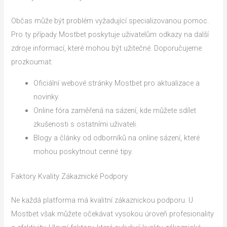
Občas může být problém vyžadující specializovanou pomoc.
Pro ty případy Mostbet poskytuje uživatelům odkazy na další
zdroje informací, které mohou být užitečné. Doporučujeme
prozkoumat:
Oficiální webové stránky Mostbet pro aktualizace a
novinky.
Online fóra zaměřená na sázení, kde můžete sdílet
zkušenosti s ostatními uživateli.
Blogy a články od odborníků na online sázení, které
mohou poskytnout cenné tipy.
Faktory Kvality Zákaznické Podpory
Ne každá platforma má kvalitní zákaznickou podporu. U
Mostbet však můžete očekávat vysokou úroveň profesionality