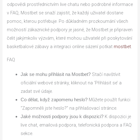
odpovědi prostřednictvím live chatu nebo podrobné informace
v FAQ, Mostbet se snaží zajistit, že každý uživatel dostane
pomoc, kterou potřebuje. Po důkladném prozkoumání všech
možností zákaznické podpory je jasné, že Mostbet je připraven
čelit jakýmkoliv výzvám, které mohou uživatelé při poskytování
basketbalové zábavy a integraci online sázení potkat
mostbet
.
FAQ
Stačí navštívit
Jak se mohu přihlásit na Mostbet?
oficiální webové stránky, kliknout na ‘Přihlásit se’ a
zadat své údaje.
Můžete použít funkci
Co dělat, když zapomenu heslo?
“Zapomněli jste heslo?” na přihlašovací stránce.
K dispozici je
Jaké možnosti podpory jsou k dispozici?
live chat, emailová podpora, telefonická podpora a FAQ
sekce.