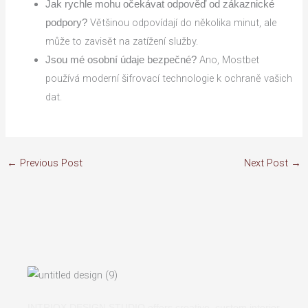
Jak rychle mohu očekávat odpověď od zákaznické
Většinou odpovídají do několika minut, ale
podpory?
může to zavisět na zatížení služby.
Ano, Mostbet
Jsou mé osobní údaje bezpečné?
používá moderní šifrovací technologie k ochraně vašich
dat.
←
Previous Post
Next Post
→
INTRIOX DESIGN STUDIO offers creative, custom interior