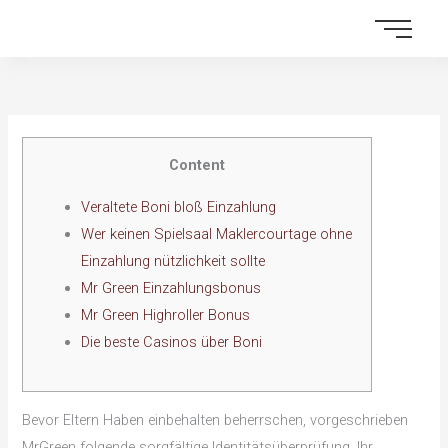
Skip
to
content
Content
Veraltete Boni bloß Einzahlung
Wer keinen Spielsaal Maklercourtage ohne
Einzahlung nützlichkeit sollte
Mr Green Einzahlungsbonus
Mr Green Highroller Bonus
Die beste Casinos über Boni
Bevor Eltern Haben einbehalten beherrschen, vorgeschrieben
MrGreen folgende sorgfältige Identitätsüberprüfung. Ihr