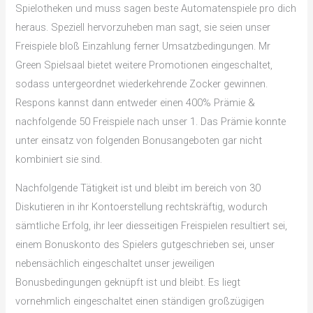
Spielotheken und muss sagen beste Automatenspiele pro dich
heraus. Speziell hervorzuheben man sagt, sie seien unser
Freispiele bloß Einzahlung ferner Umsatzbedingungen. Mr
Green Spielsaal bietet weitere Promotionen eingeschaltet,
sodass untergeordnet wiederkehrende Zocker gewinnen.
Respons kannst dann entweder einen 400% Prämie &
nachfolgende 50 Freispiele nach unser 1. Das Prämie konnte
unter einsatz von folgenden Bonusangeboten gar nicht
kombiniert sie sind.
Nachfolgende Tätigkeit ist und bleibt im bereich von 30
Diskutieren in ihr Kontoerstellung rechtskräftig, wodurch
sämtliche Erfolg, ihr leer diesseitigen Freispielen resultiert sei,
einem Bonuskonto des Spielers gutgeschrieben sei, unser
nebensächlich eingeschaltet unser jeweiligen
Bonusbedingungen geknüpft ist und bleibt. Es liegt
vornehmlich eingeschaltet einen ständigen großzügigen