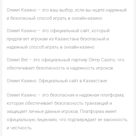
Олимп Казино – это ваш выбор, если вы ищете надежный
и безопасный способ играть в онлайн-казино.
Олимп Казино – это официальный сайт, который
предлагает игрокам из Казахстана безопасный и
надежный способ играть в онлайн-казино.
Олимп Bet – это официальный партнер Olimp Casino, что
обеспечивает безопасность и надежность игроков.
Олимп Казино: Официальный сайт в Казахстане
Олимп Казино – это безопасная и надежная платформа,
которая обеспечивает безопасность транзакций и
защищает личные данные игроков. Платформа имеет
официальную лицензию, что подтверждает ее законность
и честность.