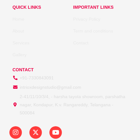
QUICK LINKS
IMPORTANT LINKS
Home
Privacy Policy
About
Term and conditions
Services
Contact
Gallery
CONTACT
+91-7330843091
intrioxdesignstudio@gmail.com
2-41/11/10/3/4, - harsha tayota showroom, parshatha
nagar, Kondapur, K.v. Rangareddy, Telangana -
500084
I
X
Y
n
-
o