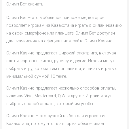
Олимп Бет скачать
Олимп Бет – это мобильное приложение, которое
позволяет игрокам из Казахстана играть в онлайн-казино
на своей смартфоне или планшете. Олимп Бет доступен
для скачивания на официальном сайте Олимп Казино.
Олимп Казино предлагает широкий спектр игр, включая
слоты, карточные игры, рулетку и другие. Игроки могут
выбрать игру, которая им понравится, и начать играть с
минимальной суммой 10 тенге.
Олимп Казино предлагает несколько способов оплаты,
включая Visa, Mastercard, QIWI и другие. Игроки могут
выбрать способ оплаты, который им удобен.
Олимп Казино – это лучший выбор для игроков из
Казахстана, потому что платформа обеспечивает