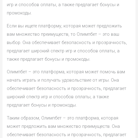
игр и способов оплаты, а также предлагает бонусы и
промокоды.
Если вы ищете платформу, которая может предложить
вам множество преимуществ, то Олимпбет – это ваш
выбор. Она обеспечивает безопасность и прозрачность,
предлагает широкий спектр игр и способов оплаты, а
также предлагает бонусы и промокоды.
Олимпбет – это платформа, которая может помочь вам
начать играть и получать удовольствие от игры. Она
обеспечивает безопасность и прозрачность, предлагает
широкий спектр игр и способов оплаты, а также
предлагает бонусы и промокоды.
Таким образом, Олимпбет – это платформа, которая
может предложить вам множество преимуществ. Она
обеспечивает безопасность и прозрачность, предлагает