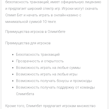
безопасность транзакций, имеет официальную лицензию
и предлагает широкий спектр игр. Игроки могут скачать
Олимп Бет и начать играть в онлайн-казино с
минимальной суммой 10 тенге.
Преимущества игроков в Олимпбете
Преимущества для игроков
Безопасность транзакций
Прозрачность и открытость
Возможность играть на любые суммы
Возможность играть на любые игры
Возможность получать бонусы и промокоды
Возможность получать поддержку от команды
Олимпбета
Кроме того, Олимпбет предлагает игрокам множество